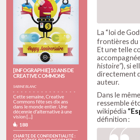
La “loi de Go
frontières du
Et une telle 
accompagnée 
histoire”
), si 
[INFOGRAPHIE] 10 ANS DE
directement d
CREATIVE COMMONS
auteur.
SABINE BLANC
Dans le même 
Cette semaine, Creative
ressemble ét
Commons fête ses dix ans
dans le monde entier. Une
wikipédia
“Es
décennie d'alternative à une
vision [...]
définition :
188
CHARTE DE CONFIDENTIALITÉ :