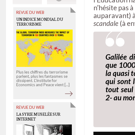
n’hésite pas à
REVUE DU WEB
OLD LINKS
auparavant) à 
UN INDICE MONDIAL DU
GARANTIR LES LIBERTÉS
scandale
(à en
TERRORISME
NUMÉRIQUES PAR LA
CONSTITUTION
Galilée d
que 1000 
la quasi 
Plus les chiffres du terrorisme
parlent, plus les fantasmes se
Protéger le droit d'auteur ne
qui sont 
dissipent. L'Institute for
peut justifier une coupure
Economics and Peace vient [...]
d'accès Internet. Il faut
tout seul
maintenant que les partis [...]
2- au mom
REVUE DU WEB
OLD LINKS
LA SYRIE MUSELÉE SUR
INTERNET
LE RAPPORT QUI PUNIT
AREVA