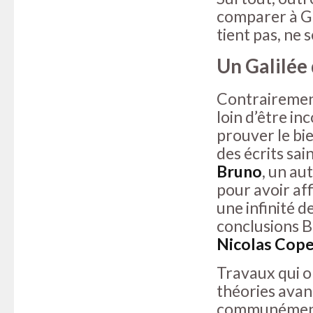
comparer à Gal
tient pas, ne 
Un Galilée
Contrairement
loin d’être in
prouver le bien
des écrits sa
Bruno
, un au
pour avoir affi
une infinité d
conclusions B
Nicolas Cope
Travaux qui o
théories avanc
communément 