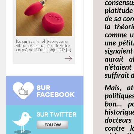
consensus
platitude
de sa con
la théori
comme un
une pétit
[Lu sur Scanlime] “Fabriquer un
vibromasseur qui écoute votre
signaient
corps”, voilà l’utile objet DIY [...]
aurait a
n’étaient
suffirait 
Mais, at
SUR
FACEBOOK
politique
bon… po
historiqu
SUR TWITTER
docteurs 
contre l