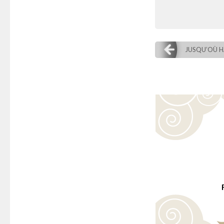
JUSQU’OÙ H