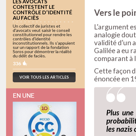
LES AVOCATS
CONTESTENT LE
Vers le po
CONTRÔLE D’IDENTITÉ
AU FACIÈS
L’argument es
Un collectif de juristes et
d'avocats veut saisir le conseil
analogie dout
constitutionnel pour rendre les
contrôles d'identité
validité d’un 
inconstitutionnels. Ils s'appuient
sur un rapport de la fondation
Galilée a eu r
Soros pour démontrer la réalité
du délit de faciès.
comparant à lu
336
Cette façon d
énoncée en 1
VOIR TOUS LES ARTICLES
EN UNE
Plus une 
probabil
les nazis