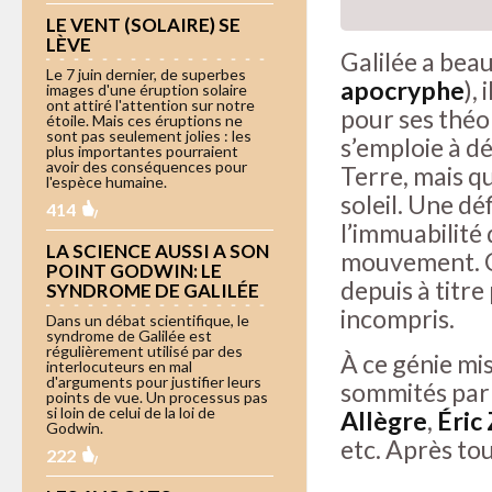
LE VENT (SOLAIRE) SE
LÈVE
Galilée a bea
Le 7 juin dernier, de superbes
apocryphe
),
images d'une éruption solaire
ont attiré l'attention sur notre
pour ses théor
étoile. Mais ces éruptions ne
sont pas seulement jolies : les
s’emploie à d
plus importantes pourraient
avoir des conséquences pour
Terre, mais qu
l'espèce humaine.
soleil. Une dé
414
l’immuabilité 
LA SCIENCE AUSSI A SON
mouvement. Co
POINT GODWIN: LE
depuis à titr
SYNDROME DE GALILÉE
incompris.
Dans un débat scientifique, le
syndrome de Galilée est
régulièrement utilisé par des
À ce génie mi
interlocuteurs en mal
d'arguments pour justifier leurs
sommités par
points de vue. Un processus pas
si loin de celui de la loi de
Allègre
,
Éric
Godwin.
etc. Après tou
222
Galillègre : quand l