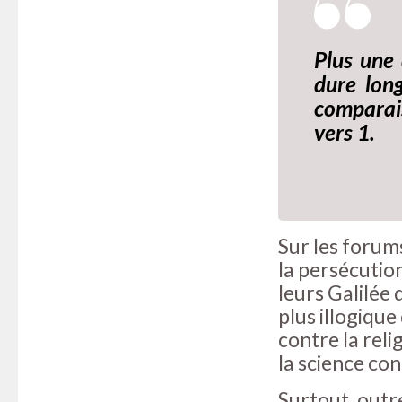
Plus une 
dure long
comparais
vers 1.
Sur les forum
la persécutio
leurs Galilée
plus illogique
contre la reli
la science con
Surtout, outr