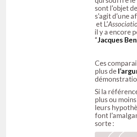
qui souffre l
sont l’objet d
s’agit d’une af
et L’
Associati
il y a encore
“
Jacques Ben
Ces comparais
plus de
l’arg
démonstration
Si la référenc
plus ou moins
leurs hypothè
font l’amalgam
sorte :