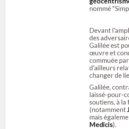
géocentrism
nommé “Simplic
Devant l’ampl
des adversaire
Galilée est po
œuvre et cond
commuée par l
d’ailleurs rel
changer de lie
Galilée, cont
laissé-pour-c
soutiens, à la
(notamment
mais également
Medicis
).