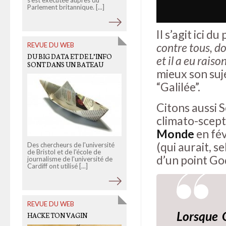
s'est exécutée auprès du
délinquance ont un prix: 115
Parlement britannique. [...]
milliards d’euros. En 2012, pou
Marine Le Pen, qui y [...]
Il s’agit ici d
contre tous, do
REVUE DU WEB
OLD LINKS
DU BIG DATA ET DE L’INFO
et il a eu raiso
LE JIHAD SELON TWITTER
SONT DANS UN BATEAU
mieux son suje
“Galilée”.
Citons aussi 
climato-scept
Monde
en fév
(qui aurait, s
Après les sites d'information et
Des chercheurs de l'université
les forums spécialisés, les
de Bristol et de l'école de
d’un point Go
jihadistes investissent les
journalisme de l'université de
réseaux sociaux, [...]
Cardiff ont utilisé [...]
REVUE DU WEB
Lorsque G
HACKE TON VAGIN