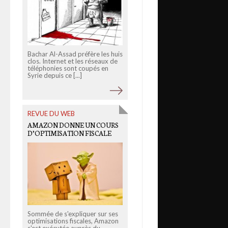
Bachar Al-Assad préfère les huis
clos. Internet et les réseaux de
Opacité. Acquisition
téléphonies sont coupés en
désastreuse. Comptabilité
Syrie depuis ce [...]
mystérieuse. Le rapporteur de
la Commission des finances a
remis [...]
REVUE DU WEB
AMAZON DONNE UN COURS
OLD LINKS
D’OPTIMISATION FISCALE
DÉCHIFFRER L’INSÉCURITÉ
Sommée de s'expliquer sur ses
optimisations fiscales, Amazon
En France, le crime et la