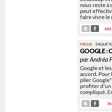
nous reste à
peut effecti
faire vivre le
602
PRESSE
ENQUÊT
GOOGLE : 
par
Andréa F
Google et les
accord. Pour 
plier Google"
profiter d'un 
compliqué. Ex
78