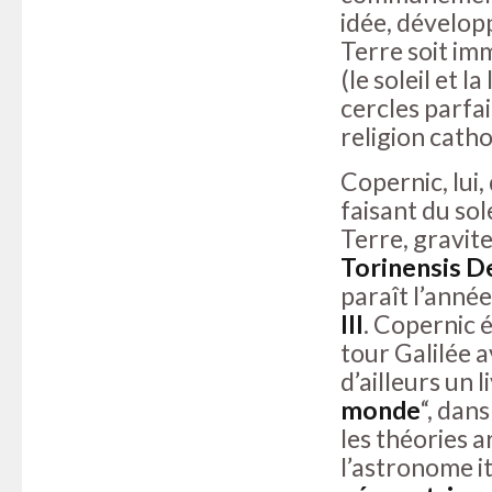
idée, dévelop
Terre soit imm
(le soleil et 
cercles parfa
religion catho
Copernic, lui
faisant du sol
Terre, gravite
Torinensis D
paraît l’anné
III
. Copernic 
tour Galilée 
d’ailleurs un li
monde
“, dan
les théories a
l’astronome it