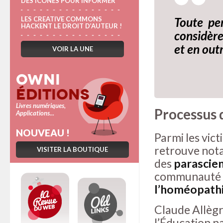
DES ICÔNES POUR INFORMER
Toute pe
LES CREATIVE COMMONS
HACKENT LE DROIT D’AUTEUR !
considèr
et en out
VOIR LA UNE
Owni
Éditions
Livres numériques,
Processus 
Applications...
NOUVEAU !
Parmi les vic
retrouve nota
VISITER LA BOUTIQUE
des
parascie
communauté sc
l’homéopath
Claude Allègr
l’Éducation na