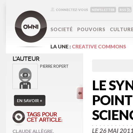
CONNECTEZ-VOUS
NEWSLETTER
RSS
SOCIETÉ
POUVOIRS
CULTUR
LA UNE :
CREATIVE COMMONS
L'AUTEUR
PIERRE ROPERT
LE SY
POINT
EN SAVOIR +
SCIEN
TAGS POUR
CET ARTICLE:
LE 26 MAI 201
CLAUDE ALLÈGRE
,