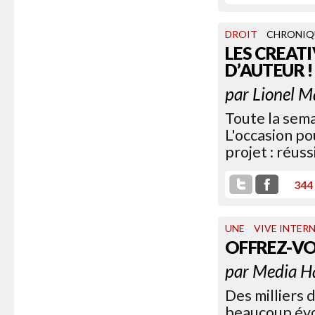
DROIT
CHRONIQ
LES CREAT
D’AUTEUR !
par
Lionel M
Toute la sema
L'occasion po
projet : réuss
344
UNE
VIVE INTER
OFFREZ-V
par
Media H
Des milliers 
beaucoup évoq