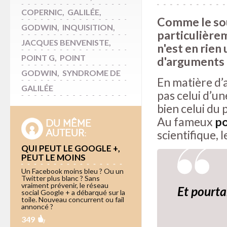
COPERNIC
,
GALILÉE
,
Comme le sou
GODWIN
,
INQUISITION
,
particulièrem
JACQUES BENVENISTE
,
n'est en rien
POINT G
,
POINT
d'arguments 
GODWIN
,
SYNDROME DE
En matière d’
GALILÉE
pas celui d’u
bien celui du
Au fameux
po
DU MÊME
AUTEUR:
scientifique, 
QUI PEUT LE GOOGLE +,
PEUT LE MOINS
Un Facebook moins bleu ? Ou un
Twitter plus blanc ? Sans
vraiment prévenir, le réseau
Et pourta
social Google + a débarqué sur la
toile. Nouveau concurrent ou fail
annoncé ?
349