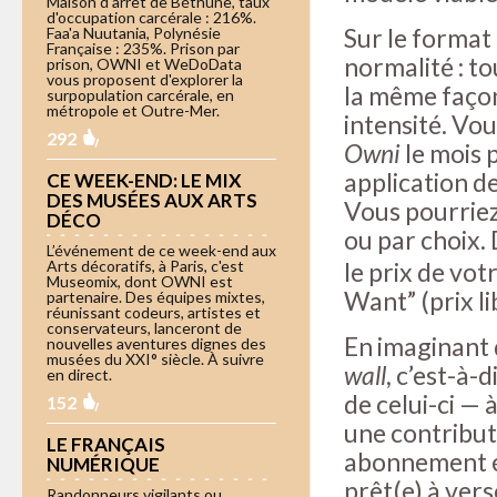
Maison d'arrêt de Béthune, taux
d'occupation carcérale : 216%.
Sur le format 
Faa'a Nuutania, Polynésie
Française : 235%. Prison par
normalité : t
prison, OWNI et WeDoData
vous proposent d'explorer la
la même façon
surpopulation carcérale, en
métropole et Outre-Mer.
intensité. Vo
292
Owni
le mois 
application d
CE WEEK-END: LE MIX
DES MUSÉES AUX ARTS
Vous pourriez
DÉCO
ou par choix. 
L’événement de ce week-end aux
le prix de vo
Arts décoratifs, à Paris, c'est
Museomix, dont OWNI est
Want” (prix li
partenaire. Des équipes mixtes,
réunissant codeurs, artistes et
conservateurs, lanceront de
En imaginant 
nouvelles aventures dignes des
musées du XXI° siècle. À suivre
wall
, c’est-à-
en direct.
de celui-ci —
152
une contributi
LE FRANÇAIS
abonnement ét
NUMÉRIQUE
prêt(e) à vers
Randonneurs vigilants ou