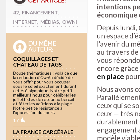
CET ARTICLE:
intentions p
42
,
FINANCEMENT
,
économique et
INTERNET
,
MÉDIAS
,
OWNI
Depuis lundi,
un espace d’é
l’avenir du mé
DU MÊME
AUTEUR:
au travers de
COQUILLAGES ET
vous répondon
CHÂTEAU DE TAGS
encore grâce 
Douze thématiques : voilà ce que
en place
pour 
la rédaction d'
Owni
a décidé de
vous offrir pour vous occuper
sous le soleil exactement durant
Nous avons c
cet été olympique. Notre petit
meilleur à nous pour célébrer les
Parallèlement,
juillettistes de retour au bercail
et fêter les aoûtiens à la plage.
ceux qui se so
Notre petite résistance à
ceux — très 
l'oppression du sport.
17
durablement
engagement af
LA FRANCE CARCÉRALE
modèle viable