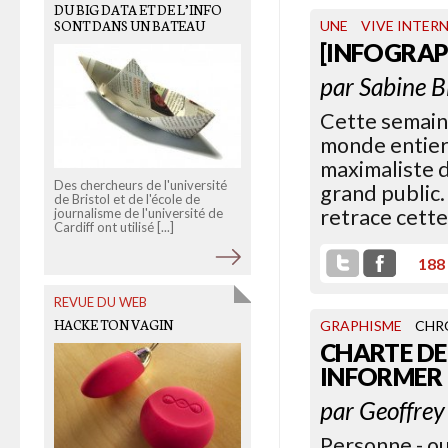
OLD LINKS
DU BIG DATA ET DE L’INFO
LA (NON) PARITÉ RÉVÉLÉE A
SONT DANS UN BATEAU
UNE
VIVE INTER
COEUR DES SCIENCES
[INFOGRAP
par
Sabine B
Cette semain
monde entier.
maximaliste d
Des chercheurs de l'université
grand public.
de Bristol et de l'école de
The Chronicle
a visualisé la plac
retrace cette
journalisme de l'université de
des femmes dans les
Cardiff ont utilisé [...]
publications scientifiques du
XVIIe siècle à nos [...]
188
REVUE DU WEB
HACKE TON VAGIN
GRAPHISME
CHR
CHARTE DE
INFORMER
par
Geoffrey
Personne - ou 