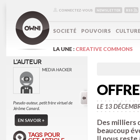
CONNECTEZ-VOUS
NEWSLETTER
RSS
SOCIETÉ
POUVOIRS
CULTUR
LA UNE :
CREATIVE COMMONS
L'AUTEUR
MEDIA HACKER
OFFRE
Pseudo-auteur, petit frère virtuel de
LE 13 DÉCEMB
Jérôme Canard.
EN SAVOIR +
Des milliers 
beaucoup évo
TAGS POUR
Il nous rest