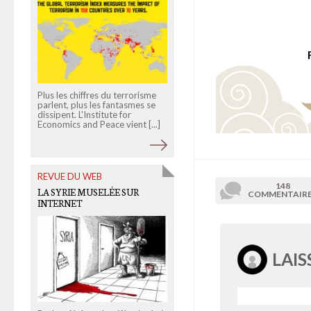
Plus les chiffres du terrorisme
Louis Imbert a suivi des
parlent, plus les fantasmes se
explorateurs new yorkais dans
dissipent. L'Institute for
les sous-sols de la ville et dans
Economics and Peace vient [...]
des lieux à l'abandon. [...]
REVUE DU WEB
OLD LINKS
148
LA SYRIE MUSELÉE SUR
GOOGLE, MIROIR DES
COMMENTAIR
INTERNET
PRÉJUGÉS
LAI