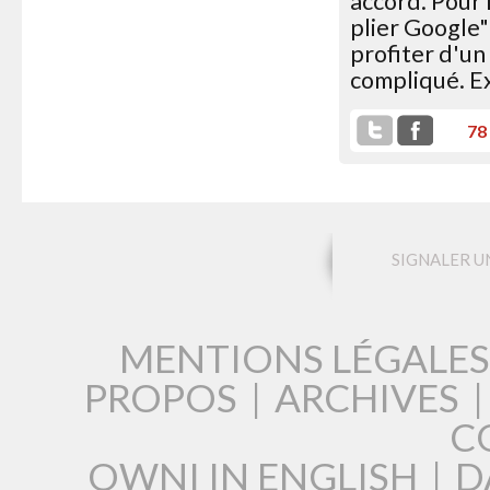
accord. Pour 
plier Google"
profiter d'un 
compliqué. Ex
78
SIGNALER U
MENTIONS LÉGALES
PROPOS
|
ARCHIVES
C
OWNI IN ENGLISH
|
D