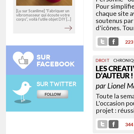
Pour simplifi
[Lu sur Scanlime] “Fabriquer un
chaque site a
vibromasseur qui écoute votre
soutenus par 
corps”, voilà l’utile objet DIY [...]
d'icônes. Tour
223
SUR
DROIT
CHRONIQ
FACEBOOK
LES CREAT
D’AUTEUR !
SUR TWITTER
par
Lionel M
Toute la sema
L'occasion po
projet : réuss
344