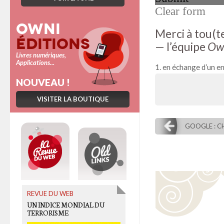
Owni
Merci à tou(te
Éditions
— l’équipe
Ow
Livres numériques,
Applications...
en échange d’un 
NOUVEAU !
VISITER LA BOUTIQUE
GOOGLE : C
REVUE DU WEB
OLD LINKS
UN INDICE MONDIAL DU
SPÉLÉOLOGIE URBAINE À
TERRORISME
BROOKLYN