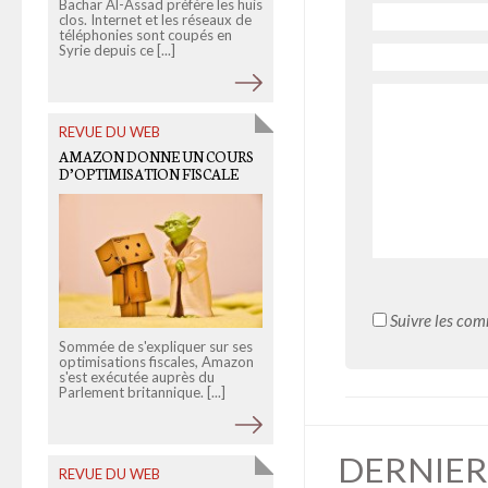
Bachar Al-Assad préfère les huis
Google Suggest est une
clos. Internet et les réseaux de
fonctionnalité du moteur de
téléphonies sont coupés en
recherche permettant de
Syrie depuis ce [...]
compléter automatiquement s
requête [...]
REVUE DU WEB
OLD LINKS
AMAZON DONNE UN COURS
VOUS N’HABITEZ PAS CHEZ
D’OPTIMISATION FISCALE
VOUS
Suivre les com
Sommée de s'expliquer sur ses
optimisations fiscales, Amazon
Vous pensiez habiter à Paris ? E
s'est exécutée auprès du
bien non, d'après ce que vous
Parlement britannique. [...]
pensez de votre territoire, vou
habitez dans [...]
DERNIER
REVUE DU WEB