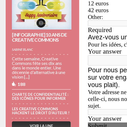
[INFOGRAPHIE] 10 ANS DE
CREATIVE COMMONS
SABINE BLANC
Cette semaine, Creative
Commons fête ses dix ans
dans le monde entier. Une
décennie d'alternative à une
vision [...]
188
CHARTE DE CONFIDENTIALITÉ :
DES ICÔNES POUR INFORMER
LES CREATIVE COMMONS
HACKENT LE DROIT D’AUTEUR !
VOIR LA UNE