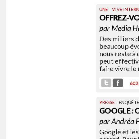
UNE
VIVE INTER
OFFREZ-V
par
Media H
Des milliers 
beaucoup évoq
nous reste à
peut effecti
faire vivre le
602
PRESSE
ENQUÊT
GOOGLE : 
par
Andréa F
Google et les