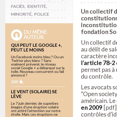
FACIÈS
,
IDENTITÉ
,
Un collectif d
MINORITÉ
,
POLICE
constitutionn
inconstitutio
fondation Sor
DU MÊME
AUTEUR:
Un collectif d
QUI PEUT LE GOOGLE +,
au délit de sa
PEUT LE MOINS
caractère inco
Un Facebook moins bleu ? Ou un
Twitter plus blanc ? Sans
l’article 78-
vraiment prévenir, le réseau
social Google + a débarqué sur la
permet pas à u
toile. Nouveau concurrent ou fail
du contrôle.
annoncé ?
349
Les avocats 
LE VENT (SOLAIRE) SE
“Open society
LÈVE
américain. Le 
Le 7 juin dernier, de superbes
en 2009
[pdf],
images d'une éruption solaire
ont attiré l'attention sur notre
contrôles d’id
étoile. Mais ces éruptions ne