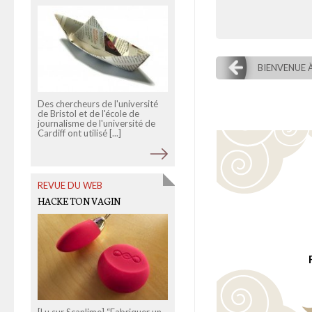
LA REINE MÈRE FERME LES
BRAGUETTES
BIENVENUE À
Des chercheurs de l'université
de Bristol et de l'école de
journalisme de l'université de
Outre-Manche, des élus sont
Cardiff ont utilisé [...]
partis en guerre contre le porn
sur Internet. Au nom de la
protection de l'enfance, [...]
REVUE DU WEB
HACKE TON VAGIN
[Lu sur Scanlime] “Fabriquer un