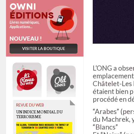
Owni
Éditions
Livres numériques,
Applications...
NOUVEAU !
VISITER LA BOUTIQUE
L’ONG a obser
emplacements 
Châtelet-Les H
étaient bien p
procédé en dé
REVUE DU WEB
OLD LINKS
“Arabes” (pe
UN INDICE MONDIAL DU
[ITW] PSYCHIATRIE SOUS
TERRORISME
CONTRAINTE: UNE LOI
du Machrek, y
INIQUE
“Blancs”