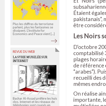
Et “Noirs” (p
subsaharienne
Étaient égalem
pakistanais”, 
être considér
Plus les chiffres du terrorisme
parlent, plus les fantasmes se
Le projet de loi sur la réforme
dissipent. L'Institute for
de la psychiatrie, adopté par
Economics and Peace vient [...]
Les Noirs s
l'Assemblée Nationale en mars
dernier, est [...]
D’octobre 200
REVUE DU WEB
comptabilisé 
OLD LINKS
LA SYRIE MUSELÉE SUR
plages horair
INTERNET
GUERRE ET CUISINE
de référence 
“arabes”). Pu
recueilli des
mêmes endroit
On réalise ai
importante, le
Bachar Al-Assad préfère les huis
38 litres de sang dans une
clos. Internet et les réseaux de
cuisine pour une
multipliées pa
téléphonies sont coupés en
datavisualisation! 25 conflits