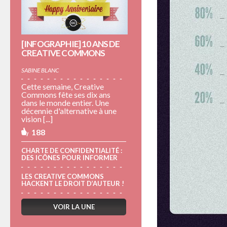
[INFOGRAPHIE] 10 ANS DE
CREATIVE COMMONS
SABINE BLANC
Cette semaine, Creative
Commons fête ses dix ans
dans le monde entier. Une
décennie d'alternative à une
vision [...]
188
CHARTE DE CONFIDENTIALITÉ :
DES ICÔNES POUR INFORMER
LES CREATIVE COMMONS
HACKENT LE DROIT D’AUTEUR !
VOIR LA UNE