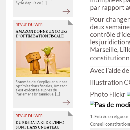
Syrie depuis ce [...]
représentés dans une photo..
par rapport a
sanglante.[...]
Pour changer l
REVUE DU WEB
deux semaines 
OLD LINKS
AMAZON DONNE UN COURS
contrôle d’id
FICHE PRATIQUE: UTILISER
D’OPTIMISATION FISCALE
UN RÉSEAU SOCIAL EN
les juridiction
CLASSE
Marseille, Lil
constitutionna
Avec l’aide d
Illustration
Sommée de s'expliquer sur ses
optimisations fiscales, Amazon
s'est exécutée auprès du
Laurence Juin pratique
Photo Flickr
Parlement britannique. [...]
l'utilisation de Twitter dans un
cadre pédagogique depuis deu
ans. Elle guide les autres [...]
REVUE DU WEB
Entrée en vigueur 
DU BIG DATA ET DE L’INFO
Conseil constitutionn
OLD LINKS
SONT DANS UN BATEAU