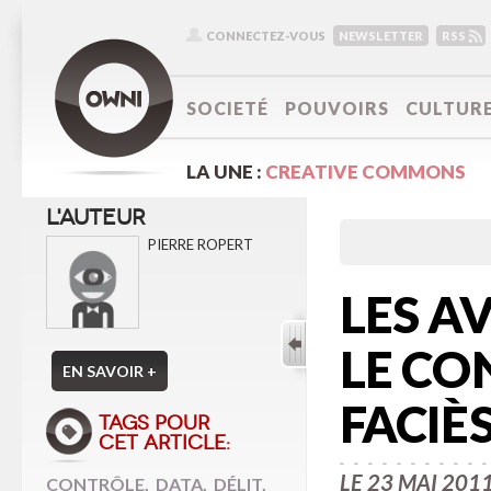
CONNECTEZ-VOUS
NEWSLETTER
RSS
SOCIETÉ
POUVOIRS
CULTUR
LA UNE :
CREATIVE COMMONS
L'AUTEUR
PIERRE ROPERT
LES A
LE CO
EN SAVOIR +
FACIÈ
TAGS POUR
CET ARTICLE:
LE 23 MAI 201
CONTRÔLE
,
DATA
,
DÉLIT
,