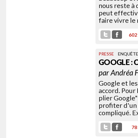
nous reste à
peut effecti
faire vivre le
602
PRESSE
ENQUÊT
GOOGLE : 
par
Andréa F
Google et les
accord. Pour 
plier Google"
profiter d'un 
compliqué. Ex
78