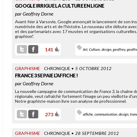
GOOGLE IRRIGUE LA CULTURE EN LIGNE
par
Geoffrey Dorne
Avant-hier à Varsovie, Google annonçait le lancement de son ins
numérisée des arts et de l'histoire. Le nouveau site débute avec
et des partenariats avec 17 musées et organisations culturelles.
graphism".
Un smartphone, ça sert à
prendre ton cousin en photo à
141
Art
,
Culture
,
design
,
geoffrey
,
geoffr
a soirée d'anniversaire pour la
ettre sur Facebook. [...]
GRAPHISME
CHRONIQUE
• 5 OCTOBRE 2012
FRANCE 3 SE PAIE L’AFFICHE !
OLD LINKS
par
Geoffrey Dorne
CHARTE DE
La nouvelle campagne de communication de
France 3
, la chaîne 
CONFIDENTIALITÉ : DES
régionale, veut rafraîchir fortement l'image un peu vieillotte d'
ICÔNES POUR INFORMER
Notre graphiste-maison livre son analyse de professionnel.
273
affiche
,
communication
,
design
,
fran
GRAPHISME
CHRONIQUE
• 28 SEPTEMBRE 2012