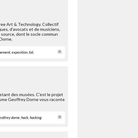
Free Art & Technology. Collectif
ques, d'avocats et de musiciens,
en source, dont le socle commun
 Dorne.
nement
,
exposition
,
fat
,
istant des musées. C'est le projet
hisme Geoffrey Dorne vous raconte
eoffrey dorne
,
hack
,
hacking