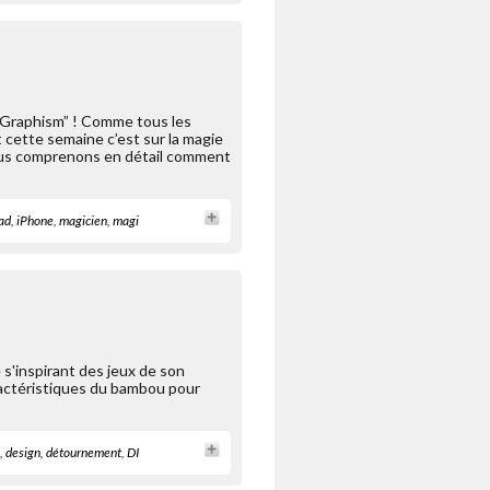
 Graphism” ! Comme tous les
t cette semaine c’est sur la magie
nous comprenons en détail comment
ad
,
iPhone
,
magicien
,
magi
 s'inspirant des jeux de son
aractéristiques du bambou pour
,
design
,
détournement
,
DI