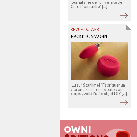
journalisme de l'université de
Cardiff ont utilisé [...]
P
l
P
r
REVUE DU WEB
HACKE TON VAGIN
[Lu sur Scanlime] “Fabriquer un
vibromasseur qui écoute votre
corps”, voilà l’utile objet DIY [...]
Owni