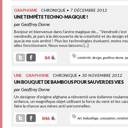
GRAPHISME
CHRONIQUE
• 7 DÉCEMBRE 2012
UNE TEMPÊTE TECHNO-MAGIQUE !
par
Geoffrey Dorne
Bonjour et bienvenue dans l’antre magique de… “Vendredi c’est
vendredis, je pars à la découverte de la créativité et du design e
que je me suis arrêté ! Plus les technologies évoluent, moins 
elles fonctionnent. Nous nous laissons [...]
84
créativité
,
design
,
geoffrey dorne
,
ip
UNE
GRAPHISME
CHRONIQUE
• 30 NOVEMBRE 2012
UN BOUQUET DE BAMBOUS POUR SAUVER DES VIES
par
Geoffrey Dorne
Un designer d'origine afghane a réinventé une éolienne roulante
enfance, un magnifique objet utilisant la force du vent et les c
faire la chasse aux mines anti-personnelles.
846
Art
,
bidouillage
,
conception
,
création