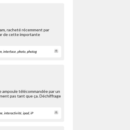
ram, racheté récemment par
our de cette importante
am
,
interface
,
photo
,
photog
une ampoule télécommandée par un
ement pas tant que ça. Déchiffrage
me
,
interactivité
,
ipad
,
iP