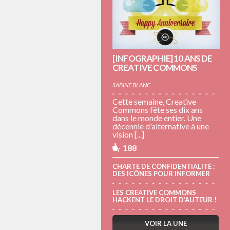
[INFOGRAPHIE] 10 ANS DE
CREATIVE COMMONS
SABINE BLANC
Cette semaine, Creative
Commons fête ses dix ans
dans le monde entier. Une
décennie d'alternative à une
vision [...]
188
CHARTE DE CONFIDENTIALITÉ :
DES ICÔNES POUR INFORMER
LES CREATIVE COMMONS
HACKENT LE DROIT D’AUTEUR !
VOIR LA UNE