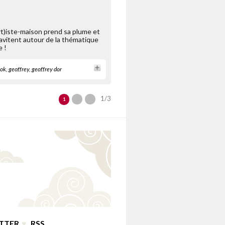
rt)iste-maison prend sa plume et
gravitent autour de la thématique
e !
ook
,
geoffrey
,
geoffrey dor
1/3
1
TTER
♥
RSS