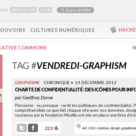
VOUS
NEWSLETTER
RSS
HACKER
POUVOIRS
CULTURES NUMÉRIQUES
EATIVE COMMONS
N
TAG #
VENDREDI-GRAPHISM
GRAPHISME
CHRONIQUE
• 14 DÉCEMBRE 2012
CHARTE DE CONFIDENTIALITÉ : DES ICÔNES POUR IN
par
Geoffrey Dorne
Personne - ou presque - ne lit les politiques de confidentialité. 
compréhensible ce que fait chaque site avec vos données, desig
soutenus par la fondation Mozilla ont mis en place une liste d'icôn
223
Art
,
CGU
,
création
,
design
,
graphism