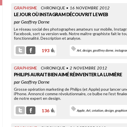
GRAPHISME
CHRONIQUE
• 16 NOVEMBRE 2012
LE JOUR OÙ INSTAGRAM DÉCOUVRIT LE WEB
par
Geoffrey Dorne
Le réseau social des photographes amateurs sur mobile, Instag
Facebook, sort sa version web. Notre maître-graphiste fait le t
fonctionnalité. Description et analyse.
193
Art
,
design
,
geoffrey dorne
,
instagr
OLD LINKS
L’INTERNET CIVILISÉ SELON
SARKOZY
GRAPHISME
CHRONIQUE
• 2 NOVEMBRE 2012
PHILIPS AURAIT BIEN AIMÉ RÉINVENTER LA LUMIÈRE
par
Geoffrey Dorne
Grosse opération marketing de Philips (et Apple) pour lancer 
iPhone. Annoncé comme révolutionnaire, ce bulbe ne l'est final
de notre expert en design.
icolas Sarkozy ne veut pas
136
Apple
,
Art
,
création
,
design
,
graphis
civiliser" l'Internet, il veut le
coloniser". Non content d'avoir
ait des [...]