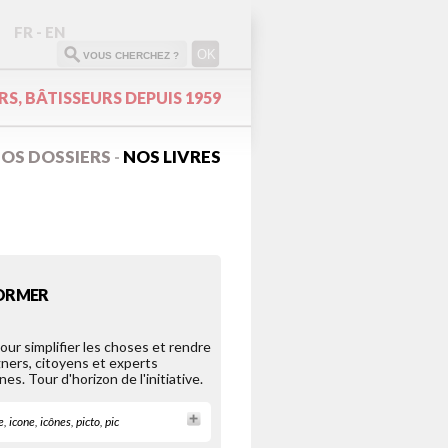
FR
-
EN
S, BÂTISSEURS DEPUIS 1959
OS DOSSIERS
NOS LIVRES
-
FORMER
Pour simplifier les choses et rendre
ners, citoyens et experts
es. Tour d'horizon de l'initiative.
e
,
icone
,
icônes
,
picto
,
pic