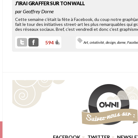
J’IRAI GRAFFER SUR TON WALL
ersonne - ou presque - ne lit
par
Geoffrey Dorne
es politiques de confidentialité.
our simplifier les choses et
Cette semaine c'était la fête à Facebook, du coup notre graph(a
endre [...]
fait le tour des initiatives street-art les plus remarquables qui 
des réseaux sociaux. Bref, c'est vendredi et donc c'est graphism
594
Art
,
créativité
,
design
,
dorne
,
Faceb
FACEBOOK
♥
TWITTER
♥
NEWSLE