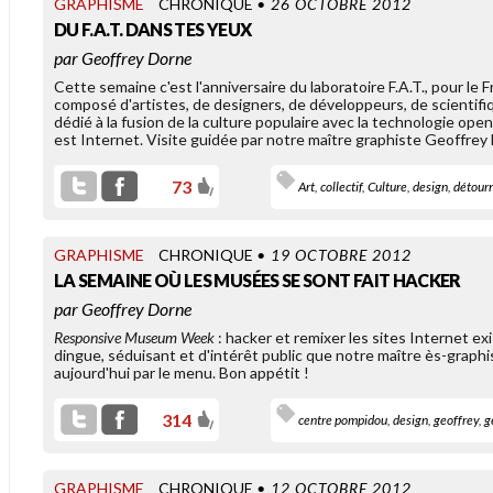
GRAPHISME
CHRONIQUE
• 26 OCTOBRE 2012
DU F.A.T. DANS TES YEUX
OLD LINKS
par
Geoffrey Dorne
[MÀJ] BOTZARIS, TERRITOIRE
Cette semaine c'est l'anniversaire du laboratoire F.A.T., pour le 
ANNEXÉ PAR L’AMBASSADE
composé d'artistes, de designers, de développeurs, de scientifi
DE TUNISIE
dédié à la fusion de la culture populaire avec la technologie op
est Internet. Visite guidée par notre maître graphiste Geoffrey
73
Art
,
collectif
,
Culture
,
design
,
détour
GRAPHISME
CHRONIQUE
• 19 OCTOBRE 2012
LA SEMAINE OÙ LES MUSÉES SE SONT FAIT HACKER
Vendredi, l'ambassade de
unisie a annexé l'ancien QG
par
Geoffrey Dorne
arisien du parti de Ben Ali,
itué au 36 rue Botzaris. Une [...]
Responsive Museum Week
: hacker et remixer les sites Internet ex
dingue, séduisant et d'intérêt public que notre maître ès-grap
aujourd'hui par le menu. Bon appétit !
OLD LINKS
314
centre pompidou
,
design
,
geoffrey
,
g
LES RÉSEAUX SOCIAUX AU
SERVICE DE LA SOCIÉTÉ DE
SURVEILLANCE
GRAPHISME
CHRONIQUE
• 12 OCTOBRE 2012