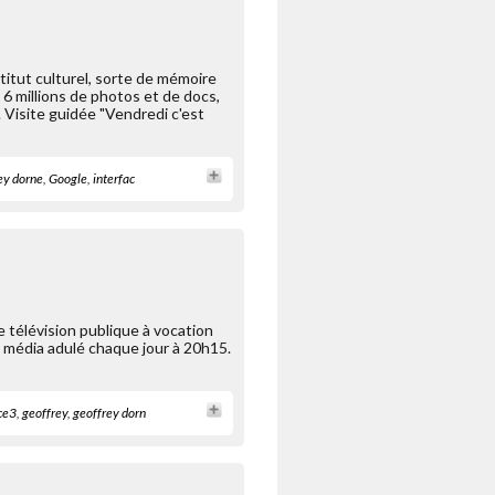
titut culturel, sorte de mémoire
 6 millions de photos et de docs,
 Visite guidée "Vendredi c'est
ey dorne
,
Google
,
interfac
de télévision publique à vocation
un média adulé chaque jour à 20h15.
ce3
,
geoffrey
,
geoffrey dorn