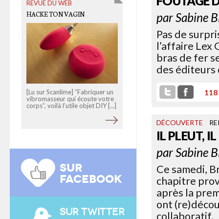
FOUTAGE 
REVUE DU WEB
HACKE TON VAGIN
par
Sabine B
Pas de surpri
l’affaire Lex
bras de fer s
des éditeurs 
118
[Lu sur Scanlime] “Fabriquer un
vibromasseur qui écoute votre
corps”, voilà l’utile objet DIY [...]
DÉCOUVERTE
RE
IL PLEUT, I
par
Sabine B
SUR
Ce samedi, Br
FACEBOOK
chapitre prov
après la prem
ont (re)décou
SUR TWITTER
collaboratif.