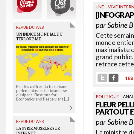
UNE
VIVE INTER
[INFOGRAP
par
Sabine B
REVUE DU WEB
OLD LINKS
UN INDICE MONDIAL DU
L’EUROPE VEUT AMPUTER
Cette semain
TERRORISME
LES HACKERS
monde entier.
maximaliste d
grand public.
retrace cette
188
Plus les chiffres du terrorisme
Un projet de directive
parlent, plus les fantasmes se
européenne prévoit de
dissipent. L'Institute for
pénaliser la possession et la
POLITIQUE
ANAL
Economics and Peace vient [...]
distribution d'outils de hacking
FLEUR PELL
pour [...]
PARTOUT E
par
Sabine B
REVUE DU WEB
OLD LINKS
LA SYRIE MUSELÉE SUR
La ministre d
LE CONSULAT DE TOTAL AU
INTERNET