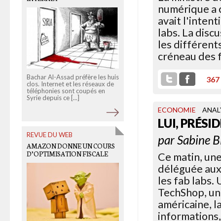
CANADA
numérique a 
avait l'inten
labs. La disc
les différent
créneau des f
Bachar Al-Assad préfère les huis
367
clos. Internet et les réseaux de
Total aussi possède ses Affaire
téléphonies sont coupés en
étrangères. Globalement, les
Syrie depuis ce [...]
moyens de la diplomatie
française réduisent [...]
ECONOMIE
ANAL
LUI, PRÉSI
REVUE DU WEB
par
Sabine B
OLD LINKS
AMAZON DONNE UN COURS
UN SYSTÈME
D’OPTIMISATION FISCALE
Ce matin, une
SCHIZOPHRÈNE, UN PEUPLE
déléguée aux 
FATIGUÉ
les fab labs.
TechShop, une
américaine, l
informations,