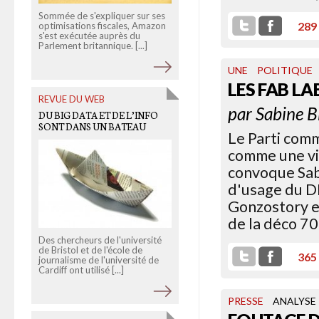
Sommée de s'expliquer sur ses
289
optimisations fiscales, Amazon
s'est exécutée auprès du
Depuis quatre ans, Sarkozy est
Parlement britannique. [...]
accusé de pervertir l’esprit de l
Ve République. Pour l’essayiste
allemand [...]
UNE
POLITIQUE
LES FAB LA
REVUE DU WEB
par
Sabine B
DU BIG DATA ET DE L’INFO
OLD LINKS
SONT DANS UN BATEAU
Le Parti comm
PAS D’INTERNET “CIVILISÉ”
POUR LES BARBARES DE
comme une vie
L’INFO!
convoque Sabi
d'usage du D
Gonzostory e
de la déco 70
Des chercheurs de l'université
de Bristol et de l'école de
365
journalisme de l'université de
Cardiff ont utilisé [...]
Le lancement de la nouvelle
revue suisse Ithaque en juin est
l'occasion pour notre ami JC
PRESSE
ANALYSE
Féraud de concocter un [...]