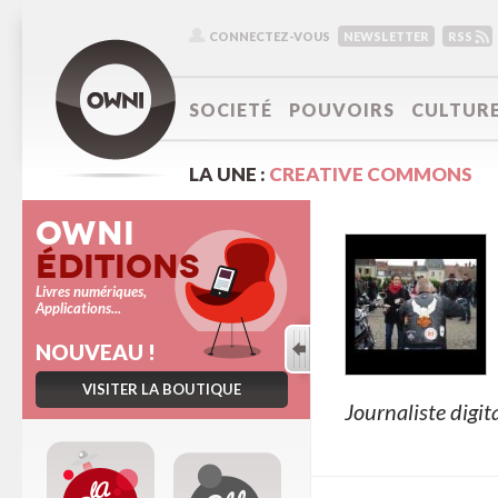
CONNECTEZ-VOUS
NEWSLETTER
RSS
SOCIETÉ
POUVOIRS
CULTUR
LA UNE :
CREATIVE COMMONS
Owni
Éditions
Livres numériques,
Applications...
NOUVEAU !
VISITER LA BOUTIQUE
Journaliste digit