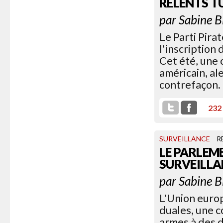
RELENTS T
par
Sabine B
Le Parti Pira
l'inscription 
Cet été, une
américain, al
contrefaçon.
232
SURVEILLANCE
R
LE PARLEM
SURVEILLA
par
Sabine B
L'Union euro
duales, une c
armes à des d