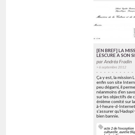
[EN BREF] LA MIS
LESCURE A SON S
par
Andréa Fradin
> 6 septembre 2012
Ça y est, la mission 
enfin son site Inter
peu dégarni, il perm
néanmoins d'en savo
sur les objectifs de 
énième comité sur la
à-l-heure-d-Internet
s'assurer qu'Hadopi 
bien bannie.
acte 2 de l'exception
culturelle
,
aurélie fili