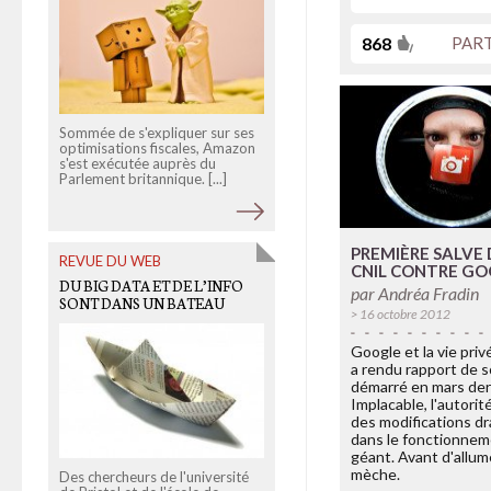
868
PAR
Sommée de s'expliquer sur ses
En analysant 377 sites
optimisations fiscales, Amazon
d'extrême droite ou sites de
s'est exécutée auprès du
référence pour l'extrême droite
Parlement britannique. [...]
nous avons pu dégager 6 [...]
PREMIÈRE SALVE 
REVUE DU WEB
OLD LINKS
CNIL CONTRE G
DU BIG DATA ET DE L’INFO
LA PLAYLIST TAKIEDDINE
par
Andréa Fradin
SONT DANS UN BATEAU
> 16 octobre 2012
Google et la vie privé
a rendu rapport de s
démarré en mars der
Implacable, l'autorit
des modifications d
dans le fonctionne
géant. Avant d'allum
Il y a plusieurs mois, nous avon
mèche.
reçu une copie de l'ordinateur
Des chercheurs de l'université
de l'intermédiaire Ziad