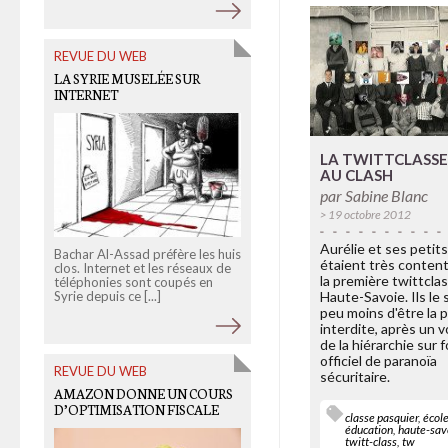
REVUE DU WEB
OLD LINKS
LA SYRIE MUSELÉE SUR
LARS VON TRIER, PALME
INTERNET
D’OR DE LA TROLL CULTURE
LA TWITTCLASSE
AU CLASH
par
Sabine Blanc
> 19 octobre 2012
Aurélie et ses petit
Bachar Al-Assad préfère les huis
Le cinéaste danois s'est fait
étaient très content
clos. Internet et les réseaux de
remarquer à Cannes par ses
la première twittclas
téléphonies sont coupés en
sorties sur le nazisme, déclaran
Syrie depuis ce [...]
ainsi « Je comprends [...]
Haute-Savoie. Ils le
peu moins d'être la 
interdite, après un v
de la hiérarchie sur 
officiel de paranoïa
REVUE DU WEB
OLD LINKS
sécuritaire.
AMAZON DONNE UN COURS
LES FAMILLES D’EXTRÊME
D’OPTIMISATION FISCALE
DROITE SUR INTERNET
classe pasquier
,
écol
éducation
,
haute-sav
twitt-class
,
tw