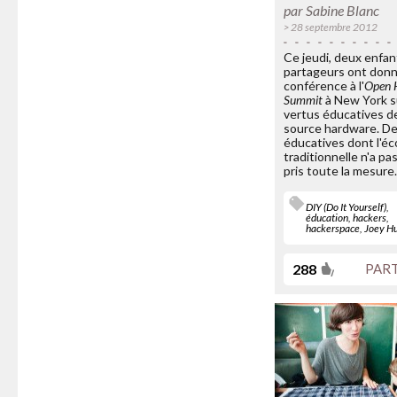
par
Sabine Blanc
> 28 septembre 2012
Ce jeudi, deux enfan
partageurs ont don
conférence à l'
Open 
Summit
à New York s
vertus éducatives de
source hardware. De
éducatives dont l'éc
traditionnelle n'a pa
pris toute la mesure
DIY (Do It Yourself)
,
éducation
,
hackers
,
hackerspace
,
Joey H
288
PAR