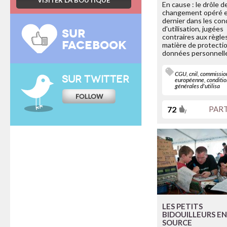
VISITER LA BOUTIQUE
En cause : le drôle d
changement opéré 
dernier dans les con
d'utilisation, jugées
SUR
contraires aux règle
FACEBOOK
matière de protecti
données personnell
CGU
,
cnil
,
commissio
SUR TWITTER
européenne
,
conditi
générales d'utilisa
72
PAR
LES PETITS
BIDOUILLEURS E
SOURCE