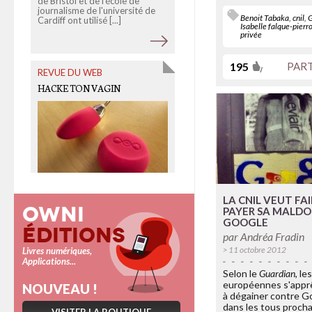
de Bristol et de l'école de
Takieddine. Là, nous [...]
journalisme de l'université de
Benoit Tabaka
,
cnil
,
Cardiff ont utilisé [...]
Isabelle falque-pierr
privée
195
PAR
REVUE DU WEB
HACKE TON VAGIN
LA CNIL VEUT FA
[Lu sur Scanlime] “Fabriquer un
Owni
vibromasseur qui écoute votre
PAYER SA MALDO
corps”, voilà l’utile objet DIY [...]
GOOGLE
Éditions
par
Andréa Fradin
> 11 octobre 2012
Livres numériques,
Applications...
Selon le
Guardian
, le
européennes s'appr
NOUVEAU !
à dégainer contre G
dans les tous procha