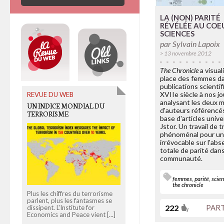
LA (NON) PARITÉ
RÉVÉLÉE AU COE
SCIENCES
par
Sylvain Lapoix
> 13 novembre 2012
The Chronicle
a visual
place des femmes da
publications scienti
XVIIe siècle à nos j
REVUE DU WEB
OLD LINKS
analysant les deux mi
UN INDICE MONDIAL DU
DES MOBILES ET DES
d'auteurs référencés
TERRORISME
HOMMES
base d'articles unive
Jstor. Un travail de tr
phénoménal pour un
irrévocable sur l'ab
totale de parité dans
communauté.
femmes
,
parité
,
scie
the chronicle
Plus les chiffres du terrorisme
Info, intox, expertises et boules
parlent, plus les fantasmes se
puantes : la guerre fait rage
222
PAR
dissipent. L'Institute for
autour de Free Mobile,
Economics and Peace vient [...]
quatrième opérateur lancé [...]