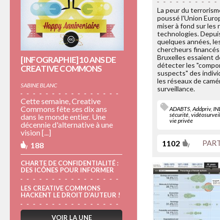
La peur du terrorism
poussé l'Union Eur
miser à fond sur les
technologies. Depui
quelques années, le
chercheurs financés
Bruxelles essaient d
[INFOGRAPHIE] 10 ANS DE
détecter les "comp
CREATIVE COMMONS
suspects" des indivi
les réseaux de camé
SABINE BLANC
surveillance.
Cette semaine, Creative
Commons fête ses dix ans
ADABTS
,
Addpriv
,
IN
sécurité
,
vidéosurvei
dans le monde entier. Une
vie privée
décennie d'alternative à une
vision [...]
1102
PAR
188
CHARTE DE CONFIDENTIALITÉ :
DES ICÔNES POUR INFORMER
LES CREATIVE COMMONS
HACKENT LE DROIT D’AUTEUR !
VOIR LA UNE