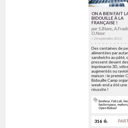
ON A BIEN FAIT L
BIDOUILLE À LA
FRANÇAISE !
par
S.Blanc, A.Fradi
O.Noor
> 24 septembre 2012
Des centaines de p
alimentées par auta
sandwichs au pâté, q
pressent devant des
imprimante 3D, vélo
augmentés ou raviol
maison : le premier
Bidouille Camp orga
week-end a été une 
réussite !
bonheur
,
Fab Lab
,
ha
hackerspace
,
makers
Open Bidouil
316
PAR