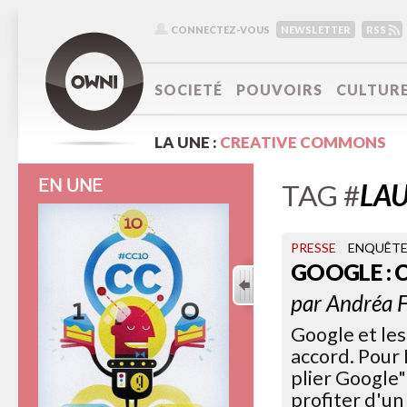
CONNECTEZ-VOUS
NEWSLETTER
RSS
SOCIETÉ
POUVOIRS
CULTUR
LA UNE :
CREATIVE COMMONS
EN UNE
TAG #
LAU
PRESSE
ENQUÊT
GOOGLE : 
par
Andréa F
Google et les
accord. Pour 
plier Google"
profiter d'un 