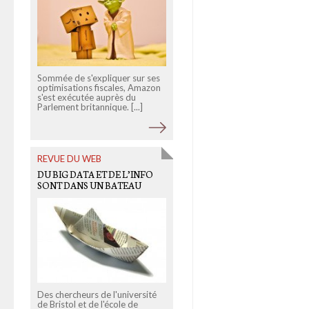
Sommée de s'expliquer sur ses
Revue de préjugés sur notre
optimisations fiscales, Amazon
beau pays vu à travers les yeux
s'est exécutée auprès du
des habitants de différentes
Parlement britannique. [...]
régions et de l'étranger. [...]
REVUE DU WEB
OLD LINKS
DU BIG DATA ET DE L’INFO
LA JUSTICE ORDONNE LE
SONT DANS UN BATEAU
DÉSAMOUR
Des chercheurs de l'université
Après avoir essuyé un revers
de Bristol et de l'école de
avec son système de