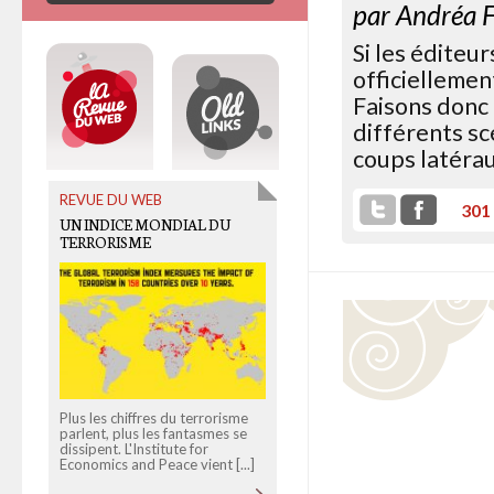
par
Andréa F
Si les éditeu
officiellemen
Faisons donc 
différents sc
coups latérau
REVUE DU WEB
OLD LINKS
301
UN INDICE MONDIAL DU
DÉMYSTIFIER LES DISCOURS
TERRORISME
SUR LE PIRATAGE
Plus les chiffres du terrorisme
Les hackers sont-il des "pirates"
parlent, plus les fantasmes se
ou bien des "terroristes" ? C'est
dissipent. L'Institute for
fou ce qu'on peut faire dire aux
Economics and Peace vient [...]
hackers qui [...]