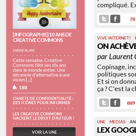
compliqué. Ex
78
[INFOGRAPHIE] 10 ANS DE
VIVE INTERNET!
CREATIVE COMMONS
ON ACHÈVE
SABINE BLANC
par
Laurent
Cette semaine, Creative
Commons fête ses dix ans
Copinage, in
dans le monde entier. Une
politiques so
décennie d'alternative à une
vision [...]
Et si on donn
188
ça ? C'est la
CHARTE DE CONFIDENTIALITÉ :
889
DES ICÔNES POUR INFORMER
LES CREATIVE COMMONS
HACKENT LE DROIT D’AUTEUR !
UNE
MEDIAS
AN
LEX GOOGL
VOIR LA UNE