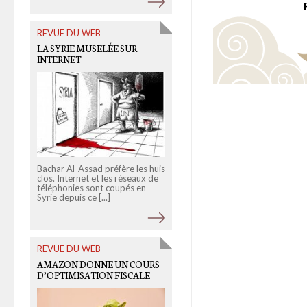
REVUE DU WEB
OLD LINKS
LA SYRIE MUSELÉE SUR
MY BIG BROTHER
INTERNET
[INFOGRAPHIE]
Bachar Al-Assad préfère les huis
Notre temps de cerveau serait-
clos. Internet et les réseaux de
il plus disponible pour Google?
téléphonies sont coupés en
La firme de Mountain View
Syrie depuis ce [...]
propose en effet à ses [...]
REVUE DU WEB
OLD LINKS
AMAZON DONNE UN COURS
TOP 20 DES « LA FRANCE VUE
D’OPTIMISATION FISCALE
PAR… »