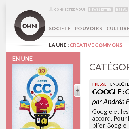
CONNECTEZ-VOUS
NEWSLETTER
RSS
SOCIETÉ
POUVOIRS
CULTUR
LA UNE :
CREATIVE COMMONS
EN UNE
CATÉGOR
PRESSE
ENQUÊT
GOOGLE : 
par
Andréa F
Google et les
accord. Pour 
plier Google"