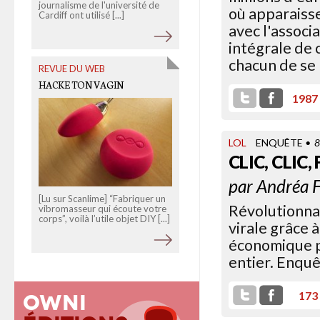
des subventions à la [...]
journalisme de l'université de
où apparaisse
Cardiff ont utilisé [...]
avec l'associ
intégrale de 
chacun de se 
REVUE DU WEB
HACKE TON VAGIN
1987
LOL
ENQUÊTE
• 
CLIC, CLIC,
par
Andréa F
[Lu sur Scanlime] “Fabriquer un
Révolutionnai
vibromasseur qui écoute votre
corps”, voilà l’utile objet DIY [...]
virale grâce 
économique p
entier. Enquê
173
Owni