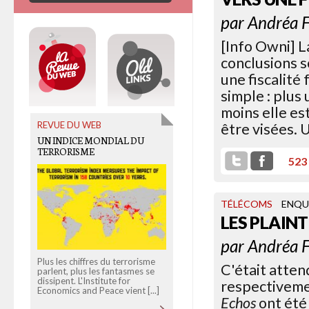
par
Andréa F
[Info Owni] L
conclusions 
une fiscalité
simple : plus
moins elle es
REVUE DU WEB
OLD LINKS
être visées. 
UN INDICE MONDIAL DU
[VISU] EN 2012, INTERNET
TERRORISME
N’EXISTE PAS
523
TÉLÉCOMS
ENQU
LES PLAIN
par
Andréa F
Plus les chiffres du terrorisme
Visualiser en un coup d’œil les
C'était atten
parlent, plus les fantasmes se
propositions des candidats sur
dissipent. L'Institute for
le numérique. C'est ce que
respectivemen
Economics and Peace vient [...]
OWNI
vous [...]
Echos
ont été 