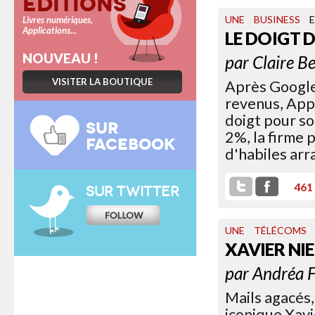
Éditions
UNE
BUSINESS
Livres numériques,
Applications...
LE DOIGT 
NOUVEAU !
par
Claire B
VISITER LA BOUTIQUE
Après Google
revenus, App
doigt pour so
SUR
2%, la firme p
FACEBOOK
d'habiles arr
461
SUR TWITTER
UNE
TÉLÉCOMS
XAVIER NI
par
Andréa F
Mails agacés,
iconique Xavi