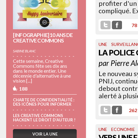
profiter d'un 
compliqué. Ex
78
[INFOGRAPHIE] 10 ANS DE
CREATIVE COMMONS
UNE
SURVEILLAN
LA POLICE
SABINE BLANC
Cette semaine, Creative
par
Pierre A
Commons fête ses dix ans
dans le monde entier. Une
Le nouveau sy
décennie d'alternative à une
PNIJ, continu
vision [...]
debout contre
188
alerté à plus
CHARTE DE CONFIDENTIALITÉ :
DES ICÔNES POUR INFORMER
262
LES CREATIVE COMMONS
HACKENT LE DROIT D’AUTEUR !
UNE
ECONOMIE
VOIR LA UNE
VERS UNE 