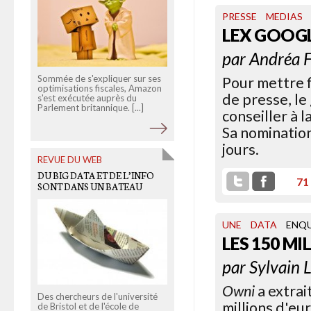
PRESSE
MEDIAS
LEX GOOGLE
par
Andréa F
Sommée de s'expliquer sur ses
En marge des affrontements
Pour mettre f
optimisations fiscales, Amazon
avec le FLN dans les années
de presse, le
s'est exécutée auprès du
1960, les Algériens français
Parlement britannique. [...]
étaient confrontés aux [...]
conseiller à 
Sa nomination
jours.
REVUE DU WEB
OLD LINKS
DU BIG DATA ET DE L’INFO
CHER FONDS SPEL…
71
SONT DANS UN BATEAU
UNE
DATA
ENQ
LES 150 MI
par
Sylvain 
Le directeur de la publication
Owni
a extrai
d'OWNI réagit à chaud à la
Des chercheurs de l'université
millions d'eu
décision du fonds SPEL, gardien
de Bristol et de l'école de