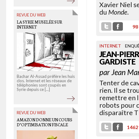
Xavier Niel s
du
Monde
.
REVUE DU WEB
OLD LINKS
LA SYRIE MUSELÉE SUR
EN FINIR (VRAIMENT) AVEC
98
INTERNET
LA «DÉMOCRATISATION DE
LA CULTURE»
INTERNET
ENQU
JEAN-PIER
GARDISTE
par
Jean Ma
Bachar Al-Assad préfère les huis
clos. Internet et les réseaux de
L'échec des politiques dites de
Tenter de cav
téléphonies sont coupés en
"démocratisation de la culture"
rien. Il se t
Syrie depuis ce [...]
nous oblige à repenser notre
approche des [...]
remettre en l
robots pour ce
disparaître 
REVUE DU WEB
OLD LINKS
AMAZON DONNE UN COURS
D’OPTIMISATION FISCALE
1961 VIOLENCE ET SILENCE
1462