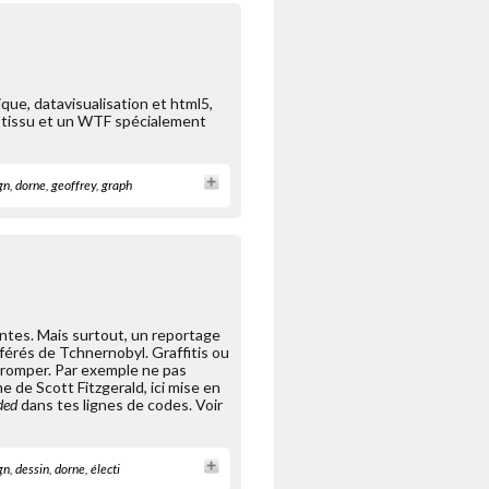
ue, datavisualisation et html5,
n tissu et un WTF spécialement
gn
,
dorne
,
geoffrey
,
graph
ntes. Mais surtout, un reportage
férés de Tchnernobyl. Graffitis ou
tromper. Par exemple ne pas
 de Scott Fitzgerald, ici mise en
ded
dans tes lignes de codes. Voir
gn
,
dessin
,
dorne
,
électi