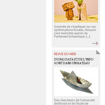
Sommée de s'expliquer sur ses
J
optimisations fiscales, Amazon
c
s'est exécutée auprès du
p
Parlement britannique. [...]
c
REVUE DU WEB
DU BIG DATA ET DE L’INFO
SONT DANS UN BATEAU
L
p
Des chercheurs de l'université
u
de Bristol et de l'école de