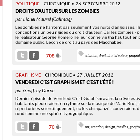
POLITIQUE
CHRONIQUE
• 26 SEPTEMBRE 2012
DROITS D’AUTEUR SUR LES ZOMBIES
par
Lionel Maurel (Calimaq)
Les zombies ne hantent pas seulement vos nuits d'angoisses. Ils
conceptions un peu rigides du droit d'auteur. Car les zombies - pa
le réalisateur George Romero ne leur donne vie (ha ha), tout en 
domaine public. Leçon de droit au pays des Macchabée.
708
création
,
droit
,
droit d'auteur
,
proprié
OLD LINKS
INTERNET RAVIT LA CULTURE
GRAPHISME
CHRONIQUE
• 27 JUILLET 2012
VENDREDI C’EST GRAPHISM ET C’EST L’ÉTÉ !
par
Geoffrey Dorne
Dernier épisode de Vendredi C'est Graphism avant la trêve esti
habitants pleureraient en rythme sur la musique de Mario Bros, o
répertoriées scientifiquement, où les chimpanzés couveraient 
rond comme une sphère typographique.
En créant une zone de
éappropriation illimitée des
ontenus, le web ouvre la voie
70
u remix populaire de la [...]
Art
,
création
,
design
,
fossiles
,
geoffr