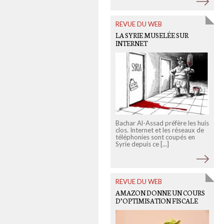
REVUE DU WEB
LA SYRIE MUSELÉE SUR
INTERNET
D
G
Bachar Al-Assad préfère les huis
o
clos. Internet et les réseaux de
G
téléphonies sont coupés en
Syrie depuis ce [...]
REVUE DU WEB
AMAZON DONNE UN COURS
D’OPTIMISATION FISCALE