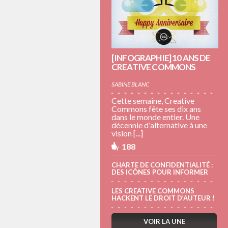
[INFOGRAPHIE] 10 ANS DE
CREATIVE COMMONS
SABINE BLANC
Cette semaine, Creative
Commons fête ses dix ans
dans le monde entier. Une
décennie d'alternative à une
vision [...]
188
CHARTE DE CONFIDENTIALITÉ :
DES ICÔNES POUR INFORMER
LES CREATIVE COMMONS
HACKENT LE DROIT D’AUTEUR !
VOIR LA UNE