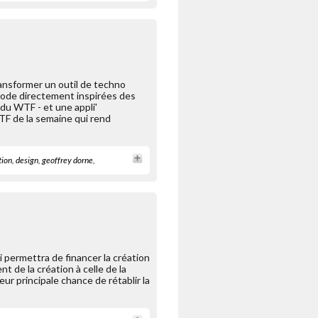
ansformer un outil de techno
mode directement inspirées des
 du WTF - et une appli'
WTF de la semaine qui rend
tion
,
design
,
geoffrey dorne
,
i permettra de financer la création
t de la création à celle de la
eur principale chance de rétablir la