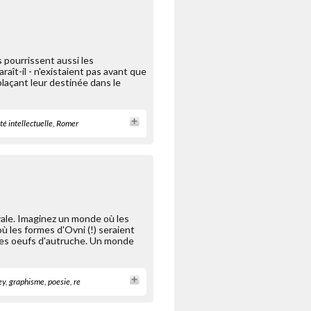
 pourrissent aussi les
raît-il - n'existaient pas avant que
plaçant leur destinée dans le
té intellectuelle
,
Romer
vale. Imaginez un monde où les
ù les formes d'Ovni (!) seraient
des oeufs d'autruche. Un monde
ey
,
graphisme
,
poesie
,
re