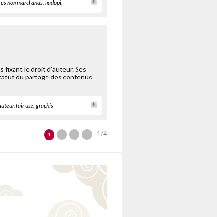
es non marchands
,
hadopi
,
 fixant le droit d'auteur. Ses
tatut du partage des contenus
'auteur
,
fair use
,
graphis
1/4
1