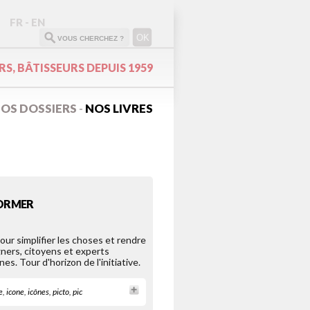
FR
-
EN
S, BÂTISSEURS DEPUIS 1959
OS DOSSIERS
NOS LIVRES
-
FORMER
Pour simplifier les choses et rendre
ners, citoyens et experts
es. Tour d'horizon de l'initiative.
e
,
icone
,
icônes
,
picto
,
pic