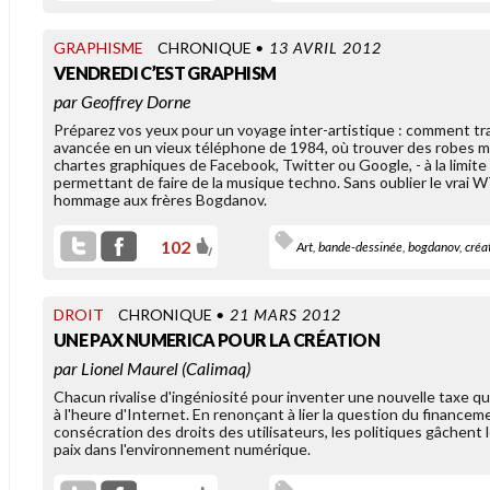
GRAPHISME
CHRONIQUE
• 13 AVRIL 2012
VENDREDI C’EST GRAPHISM
par
Geoffrey Dorne
érémie Nestel revient sur le
Préparez vos yeux pour un voyage inter-artistique : comment tr
hoix des différents partis
avancée en un vieux téléphone de 1984, où trouver des robes 
olitiques d'adouber la culture
chartes graphiques de Facebook, Twitter ou Google, - à la limite
omme objet [...]
permettant de faire de la musique techno. Sans oublier le vrai 
hommage aux frères Bogdanov.
102
Art
,
bande-dessinée
,
bogdanov
,
créa
OLD LINKS
WIKILEAKS & ASSOCIÉS
DROIT
CHRONIQUE
• 21 MARS 2012
UNE PAX NUMERICA POUR LA CRÉATION
par
Lionel Maurel (Calimaq)
Chacun rivalise d'ingéniosité pour inventer une nouvelle taxe qu
à l'heure d'Internet. En renonçant à lier la question du financemen
consécration des droits des utilisateurs, les politiques gâchent l
paix dans l'environnement numérique.
es dernières fuites orchestrées
ar WikiLeaks laissent augurer
ne évolution dans l'histoire de