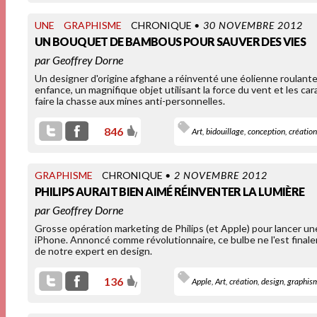
UNE
GRAPHISME
CHRONIQUE
• 30 NOVEMBRE 2012
UN BOUQUET DE BAMBOUS POUR SAUVER DES VIES
par
Geoffrey Dorne
Un designer d'origine afghane a réinventé une éolienne roulante
enfance, un magnifique objet utilisant la force du vent et les c
faire la chasse aux mines anti-personnelles.
846
Art
,
bidouillage
,
conception
,
création
GRAPHISME
CHRONIQUE
• 2 NOVEMBRE 2012
PHILIPS AURAIT BIEN AIMÉ RÉINVENTER LA LUMIÈRE
par
Geoffrey Dorne
Grosse opération marketing de Philips (et Apple) pour lancer 
iPhone. Annoncé comme révolutionnaire, ce bulbe ne l'est final
de notre expert en design.
136
Apple
,
Art
,
création
,
design
,
graphis