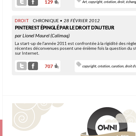
129
'organisation. [...]
Art
,
copyright
,
création
,
droit
,
échang
DROIT
CHRONIQUE
• 28 FÉVRIER 2012
PINTEREST ÉPINGLÉ PAR LE DROIT D’AUTEUR
par
Lionel Maurel (Calimaq)
La start-up de l'année 2011 est confrontée à la rigidité des règles
récentes déconvenues posent une énième fois la question du s
sur Internet.
707
copyright
,
création
,
curation
,
droit d