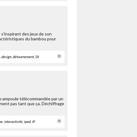
 s'inspirant des jeux de son
aractéristiques du bambou pour
,
design
,
détournement
,
DI
une ampoule télécommandée par un
ement pas tant que ça. Déchiffrage
me
,
interactivité
,
ipad
,
iP