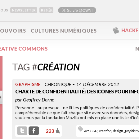
VOUS
NEWSLETTER
RSS
HACKER
POUVOIRS
CULTURES NUMÉRIQUES
EATIVE COMMONS
N
TAG #
CRÉATION
GRAPHISME
CHRONIQUE
• 14 DÉCEMBRE 2012
CHARTE DE CONFIDENTIALITÉ : DES ICÔNES POUR IN
par
Geoffrey Dorne
Personne - ou presque - ne lit les politiques de confidentialité. 
compréhensible ce que fait chaque site avec vos données, desig
soutenus par la fondation Mozilla ont mis en place une liste d'icôn
223
Art
,
CGU
,
création
,
design
,
graphism