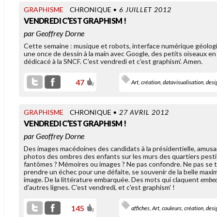
GRAPHISME
CHRONIQUE
• 6 JUILLET 2012
OLD LINKS
VENDREDI C’EST GRAPHISM !
GOOGLE ALERTE SES
par
Geoffrey Dorne
UTILISATEURS ESPIONNÉS
Cette semaine : musique et robots, interface numérique géologiq
une once de dessin à la main avec Google, des petits oiseaux e
dédicacé à la SNCF. C'est vendredi et c'est graphism'. Amen.
47
Art
,
création
,
datavisualisation
,
desi
es milliers d'utilisateurs de
GRAPHISME
CHRONIQUE
• 27 AVRIL 2012
mail, journalistes et experts,
VENDREDI C’EST GRAPHISM !
nt été alertés cette nuit par
oogle de [...]
par
Geoffrey Dorne
Des images macédoines des candidats à la présidentielle, amusa
photos des ombres des enfants sur les murs des quartiers pesti
fantômes ? Mémoires ou images ? Ne pas confondre. Ne pas se 
OLD LINKS
prendre un échec pour une défaite, se souvenir de la belle maxime
TOUS AUTEURS, TOUS
image. De la littérature embarquée. Des mots qui claquent
embe
CITOYENS, TOUS
d'autres lignes. C'est vendredi, et c'est graphism' !
POLITIQUES
145
affiches
,
Art
,
couleurs
,
création
,
desi