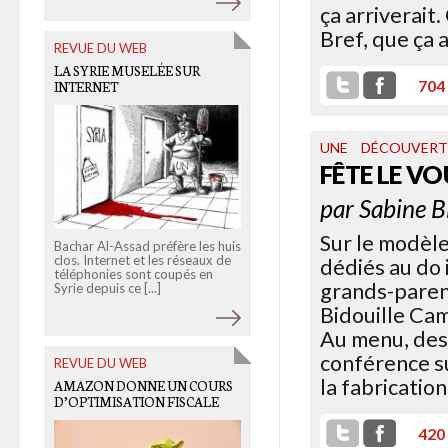
ça arriverait.
Bref, que ça a
REVUE DU WEB
OLD LINKS
LA SYRIE MUSELÉE SUR
704
INTERNET
PUISSANCE DE LA
DISSÉMINATION, MISÈRE DU
DROIT… MORT DE LA
CRÉATION?
UNE
DÉCOUVERT
FÊTE LE VO
par
Sabine B
Sur le modèl
Bachar Al-Assad préfère les huis
clos. Internet et les réseaux de
dédiés au do 
téléphonies sont coupés en
grands-paren
Syrie depuis ce [...]
Contre le droit et le copyright,
un cliché du photographe
Bidouille Cam
israélien Noam Galai a traversé
Au menu, des 
plusieurs dizaines de [...]
conférence su
REVUE DU WEB
la fabricatio
AMAZON DONNE UN COURS
D’OPTIMISATION FISCALE
OLD LINKS
LES LOBBIES AU SOMMET D
420