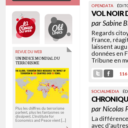
OPENDATA
ÉDIT
VOL NOIR 
par
Sabine B
Regards citoy
France, réagi
laissent augu
REVUE DU WEB
OLD LINKS
données en Fr
UN INDICE MONDIAL DU
CHRISTIAN VANNESTE
Tribune en mo
TERRORISME
CONTRE LES BRANLEURS DU
NET
116
SOCIALMEDIA
ÉD
CHRONIQU
par
Nicolas 
Plus les chiffres du terrorisme
parlent, plus les fantasmes se
Le député UMP du Nord a
dissipent. L'Institute for
déposé une proposition de loi
La différenc
Economics and Peace vient [...]
pour interdire l'accès des sites
avec d'autres
pornographiques aux [...]