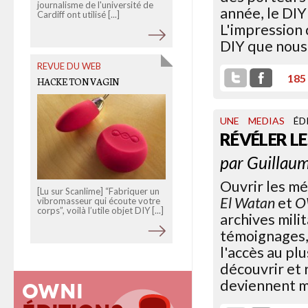
journalisme de l'université de
année, le DIY 
Cardiff ont utilisé [...]
Le nouveau système pour les
L'impression d
écoutes judiciaires, la fameuse
PNIJ, continue à faire des
DIY que nous
remous. Les policiers [...]
REVUE DU WEB
185
HACKE TON VAGIN
UNE
MEDIAS
ÉD
RÉVÉLER L
par
Guillaum
Ouvrir les mé
[Lu sur Scanlime] “Fabriquer un
El Watan
et
O
vibromasseur qui écoute votre
corps”, voilà l’utile objet DIY [...]
archives mili
témoignages, 
l'accès au pl
découvrir et 
deviennent m
Owni