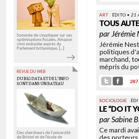
LA TERRE
ART
ÉDITO
• 21 
TOUS AUTE
par
Jérémie 
Sommée de s'expliquer sur ses
optimisations fiscales, Amazon
Jérémie Neste
s'est exécutée auprès du
Parlement britannique. [...]
Il n'y a pas que l'ONU qui
politiques d
prépare les 20 ans du sommet
marchand, tou
de la Terre de Rio. Les plus
grands lobbies industriels se [...
mépris du pot
REVUE DU WEB
DU BIG DATA ET DE L’INFO
287
SONT DANS UN BATEAU
OLD LINKS
LA POLICE CONTRE LES
ÉCOUTES
SOCIOLOGIE
ÉD
LE “DO IT 
par
Sabine B
Ce mardi avai
Des chercheurs de l'université
des porteurs
de Bristol et de l'école de