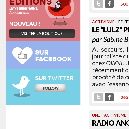
Éditions
500
Livres numériques,
Applications...
ACTIVISME
ÉDIT
NOUVEAU !
LE “LULZ”
VISITER LA BOUTIQUE
par
Sabine B
Au secours, i
SUR
journaliste q
FACEBOOK
chez
OWNI
. 
récemment da
procédé de c
SUR TWITTER
avec l'essen
263
UNE
ACTIVISME
RADIO A