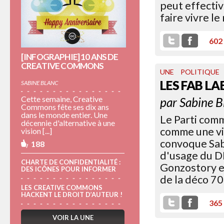
peut effecti
faire vivre le
602
[INFOGRAPHIE] 10 ANS DE
CREATIVE COMMONS
UNE
POLITIQUE
LES FAB LA
SABINE BLANC
Cette semaine, Creative
par
Sabine B
Commons fête ses dix ans
dans le monde entier. Une
Le Parti comm
décennie d'alternative à une
comme une vie
vision [...]
convoque Sabi
188
d'usage du D
CHARTE DE CONFIDENTIALITÉ :
Gonzostory e
DES ICÔNES POUR INFORMER
de la déco 70
LES CREATIVE COMMONS
HACKENT LE DROIT D’AUTEUR !
365
VOIR LA UNE