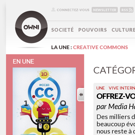
CONNECTEZ-VOUS
NEWSLETTER
RSS
SOCIETÉ
POUVOIRS
CULTUR
LA UNE :
CREATIVE COMMONS
EN UNE
CATÉGOR
UNE
VIVE INTER
OFFREZ-V
par
Media H
Des milliers 
beaucoup évoq
nous reste à