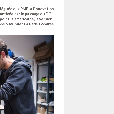
éléguée aux PME, à l’Innovation
 motivée par le passage du DG
pointus américaine, la version
ps ouvriraient à Paris, Londres,
de Cergy basé à Gennevilliers,
e W Hart) avec la découpe