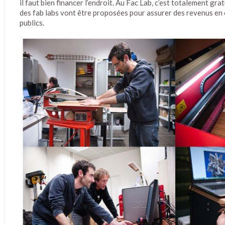
il faut bien financer l’endroit. Au Fac Lab, c’est totalement gra
POM, VIDÉOGRAPHIE,
des fab labs vont être proposées pour assurer des revenus en 
WEBDOCUMENTAIRE :
publics.
LEXIQUE DES NOUVEAUX
FORMATS
Les différentes étapes de la fabrication de la sculpture en bois
George W Hart) avec la découpe laser , en passant par le logic
découpe de bois. Le 6 décembre 2012 au Fac Lab de Gennevilli
es différents outils numériques
permettent l'émergence
ujourd'hui de nouvelles formes
arratives destinées [...]
OLD LINKS
MY BIG BROTHER
[INFOGRAPHIE]