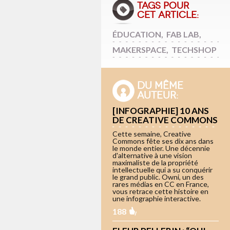
TAGS POUR
CET ARTICLE:
ÉDUCATION
,
FAB LAB
,
MAKERSPACE
,
TECHSHOP
DU MÊME
AUTEUR:
[INFOGRAPHIE] 10 ANS
DE CREATIVE COMMONS
Cette semaine, Creative
Commons fête ses dix ans dans
le monde entier. Une décennie
d'alternative à une vision
maximaliste de la propriété
intellectuelle qui a su conquérir
le grand public. Owni, un des
rares médias en CC en France,
vous retrace cette histoire en
une infographie interactive.
188