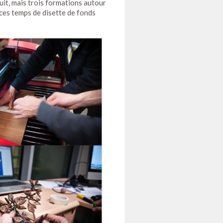
tuit, mais trois formations autour
ces temps de disette de fonds
 (inspiré d'une oeuvre de
iel de modélisation 3D et la
ers. (cc) Ophelia Noor