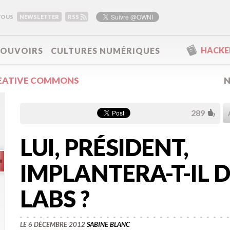
VOUS
NEWSLETTER
RSS
HACKER
POUVOIRS
CULTURES NUMÉRIQUES
EATIVE COMMONS
N
289
LUI, PRÉSIDENT,
IMPLANTERA-T-IL D
LABS ?
LE 6 DÉCEMBRE 2012
SABINE BLANC