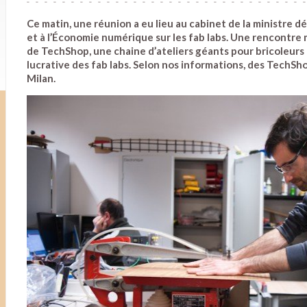
Ce matin, une réunion a eu lieu au cabinet de la ministre d
et à l’Économie numérique sur les fab labs. Une rencontre
de TechShop, une chaine d’ateliers géants pour bricoleurs 
lucrative des fab labs. Selon nos informations, des TechSho
Milan.
Jean, nouvel utilisateur du Fac Lab, le fab lab de l'Université 
fabrique une sculpture en bois (inspiré d'une oeuvre de Georg
laser . Le 6 décembre 2012. (cc) Ophelia Noor