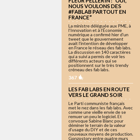
FLEUR PELLERIN : “OUI,
NOUS VOULONS DES
#FABLAB PARTOUT EN
FRANCE”
La ministre déléguée aux PME, à
l’Innovation et à l’Économie
numérique a confirmé hier d'un
tweet que le gouvernement
avait l'intention de développer
en France le réseau des fab labs.
La discussion en 140 caractères
qui a suivi a permis de voir les
différents acteurs qui se
positionnent sur le très trendy
créneau des fab labs.
367
LES FAB LABS EN ROUTE
VERS LE GRAND SOIR
Le Parti communiste français
met le nez dans les fab labs. Avec
comme une vieille envie de se
remuer un peu le logiciel. Et
convoque Sabine Blanc pour
déminer le terrain de la valeur
d'usage du DIY et de ces
nouveaux moyens de production.
Gonzostory entre quatre murs