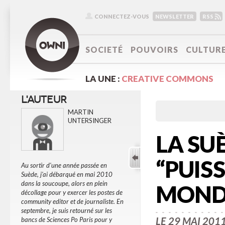
CONNECTEZ-VOUS
NEWSLETTER
RSS
SOCIETÉ
POUVOIRS
CULTUR
LA UNE :
CREATIVE COMMONS
L'AUTEUR
MARTIN
UNTERSINGER
LA SU
“PUIS
Au sortir d'une année passée en
Suède, j'ai débarqué en mai 2010
dans la soucoupe, alors en plein
MOND
décollage pour y exercer les postes de
community editor et de journaliste. En
septembre, je suis retourné sur les
LE 29 MAI 201
bancs de Sciences Po Paris pour y