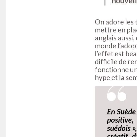
nouvel
On adore les 
mettre en pla
anglais aussi,
monde l’adopte
l’effet est be
difficile de r
fonctionne un
hype et la sem
En Suède 
positive,
suédois »
créatif, d