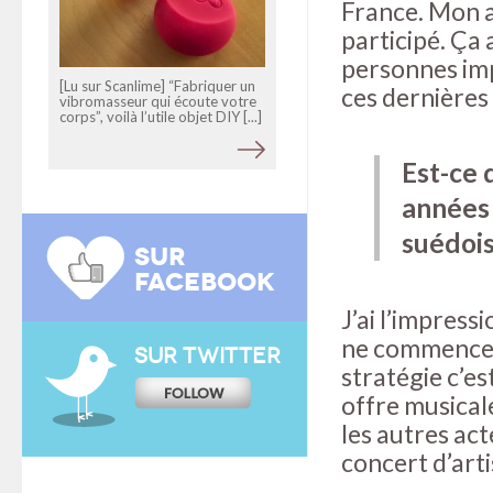
France. Mon ac
participé. Ça
personnes impo
[Lu sur Scanlime] “Fabriquer un
ces dernières
vibromasseur qui écoute votre
corps”, voilà l’utile objet DIY [...]
Est-ce 
années 
suédois
SUR
FACEBOOK
J’ai l’impress
ne commence à
SUR TWITTER
stratégie c’est
offre musicale
les autres act
concert d’arti