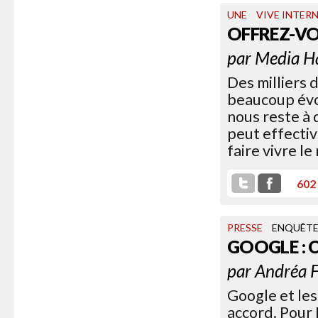
UNE
VIVE INTER
OFFREZ-V
par
Media H
Des milliers 
beaucoup évoq
nous reste à
peut effecti
faire vivre le
602
PRESSE
ENQUÊT
GOOGLE : 
par
Andréa F
Google et les
accord. Pour 