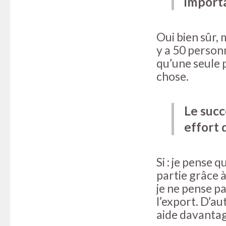
import
Oui bien sûr, 
y a 50 person
qu’une seule 
chose.
Le succ
effort d
Si : je pense q
partie grâce à
je ne pense p
l’export. D’au
aide davantage