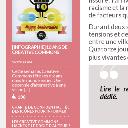
racisme et la
de facteurs qu
Durant deux s
tensions et de
entre une vill
[INFOGRAPHIE] 10 ANS DE
Quatorze jour
CREATIVE COMMONS
plus vivantes 
SABINE BLANC
Cette semaine, Creative
Commons fête ses dix ans
dans le monde entier. Une
décennie d'alternative à une
Lire le r
vision [...]
dédié.
188
CHARTE DE CONFIDENTIALITÉ :
DES ICÔNES POUR INFORMER
LES CREATIVE COMMONS
HACKENT LE DROIT D’AUTEUR !