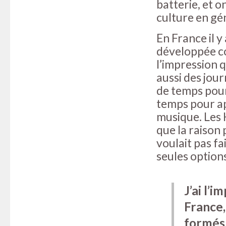
batterie, et o
culture en gé
En France il y
développée co
l’impression 
aussi des jou
de temps pour 
temps pour a
musique. Les H
que la raison 
voulait pas fa
seules option
J’ai l’i
France
formés 