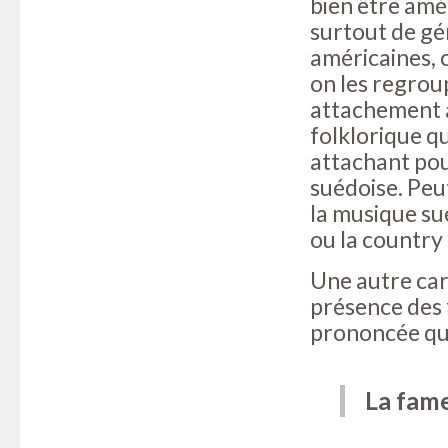
bien être amér
surtout de gé
américaines, c’
on les regroup
attachement à 
folklorique qu
attachant pou
suédoise. Peu
la musique sué
ou la country 
Une autre cara
présence des 
prononcée qu’
La fam