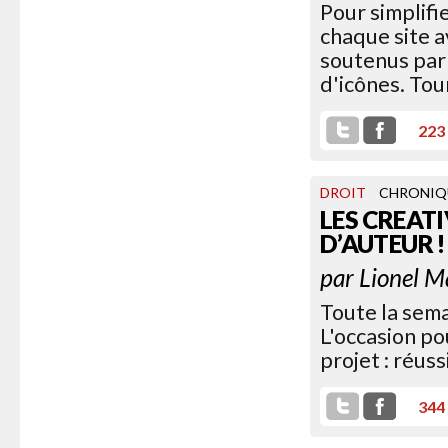
Pour simplifi
chaque site a
soutenus par 
d'icônes. Tour
223
DROIT
CHRONIQ
LES CREAT
D’AUTEUR !
par
Lionel M
Toute la sema
L'occasion po
projet : réuss
344