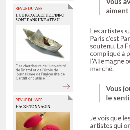
Vous av
REVUE DU WEB
aiment 
DU BIG DATA ET DE L’INFO
OLD LINKS
SONT DANS UN BATEAU
L’ARGENT CACHÉ
D’ENNAHDHA
Les artistes s
Paris c’est Par
soutenu. La 
compliqué à p
l’Allemagne ou
Des chercheurs de l'université
marché.
de Bristol et de l'école de
journalisme de l'université de
En Tunisie, Ennahdha le parti
Cardiff ont utilisé [...]
islamiste majoritaire au sein de
l'Assemblée constituante
continue de se défendre [...]
Vous jo
le sent
REVUE DU WEB
HACKE TON VAGIN
Je vois que l
artistes qui o