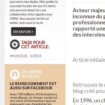
poursuivre mes études. Mais quitter la
soucoupe fut plus dur que d’y entrer,
Acteur majeur
et je poursuis depuis lors une
collaboration (très) régulière avec
inconnue du g
OWNI. Vous pouvez me lire sur
professionnel
twitter, mais aussi ici ou là.
rapporté une 
EN SAVOIR +
des interview
TAGS POUR
CET ARTICLE:
MUSIQUE
,
SUÈDE
Article initia
DU MÊME
AUTEUR:
LE RENSEIGNEMENT EST
Retrouvez le 
AUSSI SUR FACEBOOK
blog créé pour
Avec 500 millions d'informateurs
revendiqués, le réseau social est
En 1996, un 
une mine d'informations que ne
manquent pas d'exploiter les