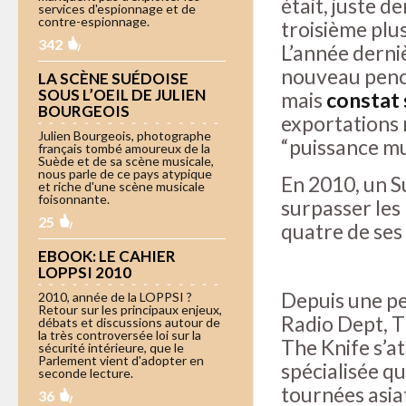
était, juste d
services d'espionnage et de
contre-espionnage.
troisième plu
342
L’année derni
nouveau pench
LA SCÈNE SUÉDOISE
SOUS L’OEIL DE JULIEN
mais
constat 
BOURGEOIS
exportations 
Julien Bourgeois, photographe
“puissance mu
français tombé amoureux de la
Suède et de sa scène musicale,
nous parle de ce pays atypique
En 2010, un 
et riche d'une scène musicale
foisonnante.
surpasser les
25
quatre de ses
EBOOK: LE CAHIER
LOPPSI 2010
Depuis une pe
2010, année de la LOPPSI ?
Retour sur les principaux enjeux,
Radio Dept, T
débats et discussions autour de
la très controversée loi sur la
The Knife s’at
sécurité intérieure, que le
Parlement vient d'adopter en
spécialisée q
seconde lecture.
tournées asia
36