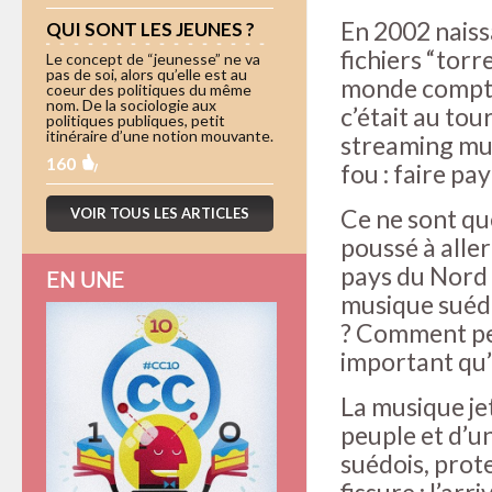
En 2002 naissa
QUI SONT LES JEUNES ?
fichiers “torr
Le concept de “jeunesse” ne va
pas de soi, alors qu’elle est au
monde compte 
coeur des politiques du même
nom. De la sociologie aux
c’était au tou
politiques publiques, petit
itinéraire d’une notion mouvante.
streaming musi
160
fou : faire pa
Ce ne sont qu
VOIR TOUS LES ARTICLES
poussé à aller
pays du Nord d
EN UNE
musique suédo
? Comment peut
important qu’o
La musique jet
peuple et d’un
suédois, prote
fissure : l’ar