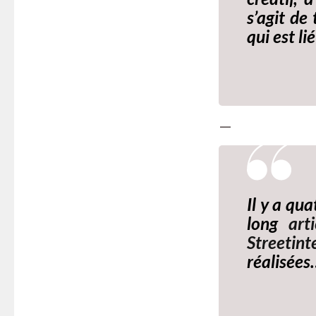
s’agit de
qui est l
—
Il y a qu
long
art
Streetint
réalisée