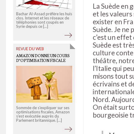
La Suède en g
et les valeur
Bachar Al-Assad préfère les huis
clos. Internet et les réseaux de
Free dans le collimateur, Orang
exister en Fra
téléphonies sont coupés en
et SFR aussi dans le viseur.
Syrie depuis ce [...]
L'association de
Suède. Je ne 
consommateurs vient de
publier les [...]
c’est un effet
Suède est très
REVUE DU WEB
culture conte
AMAZON DONNE UN COURS
OLD LINKS
théâtre, notr
D’OPTIMISATION FISCALE
L’ANONYMOUS CALIN A ÉTÉ
l’Italie qui p
ARRÊTÉ
misons tout s
écrivains et d
international
Nord. Aujourd
On était surto
Sommée de s'expliquer sur ses
optimisations fiscales, Amazon
bourgeoisie tr
s'est exécutée auprès du
Selon des informations
Parlement britannique. [...]
obtenues par
Owni
, un nouveau
membre français du collectif
informel Anonymous a [...]