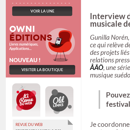
VOIR LA UNE
Interview 
musicale de
Owni
Éditions
Gunilla Norén,
ce qui relève d
Livres numériques,
Applications...
des projets lié
relations press
NOUVEAU !
ÅÄÖ
, une séri
VISITER LA BOUTIQUE
musique suédo
Pouvez-
festiva
Je coordonne 
REVUE DU WEB
OLD LINKS