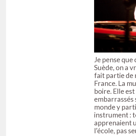
Je pense que c
Suède, on a v
fait partie d
France. La mus
boire. Elle es
embarrassés si
monde y parti
instrument : 
apprenaient u
l’école, pas se