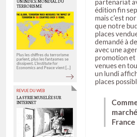
partenariat av
UN INDICE MONDIAL DU
LES BLOGUEURS À LA
TERRORISME
LUMIÈRE DE LEUR ÉCRAN
édition fin s
mais c’est nor
que notre bu
places vendues
demandé à deux
avec une agen
Plus les chiffres du terrorisme
La photographe américaine
promotion et
parlent, plus les fantasmes se
Gabriela Herman a
dissipent. L'Institute for
photographié un blogueur qui
venues en tout
Economics and Peace vient [...]
lui en a recommandé un autre,
un lundi affi
et ainsi [...]
places possibl
REVUE DU WEB
OLD LINKS
LA SYRIE MUSELÉE SUR
Comment
QUE CHOISIR DISQUALIFIE
INTERNET
FREE
marché,
France 