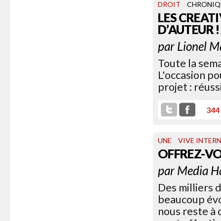
DROIT
CHRONIQ
LES CREAT
D’AUTEUR !
par
Lionel M
Toute la sema
L'occasion po
projet : réuss
344
UNE
VIVE INTER
OFFREZ-V
par
Media H
Des milliers 
beaucoup évoq
nous reste à