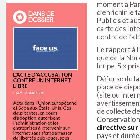
moment à Pari
d’enrichir le 
DANS CE
Publicis et a
DOSSIER
carte des Inte
centre de l’at
Le rapport à 
que de la Norv
loupe. Six pri
L’ACTE D’ACCUSATION
Défense de la 
CONTRE UN INTERNET
place de dispo
LIBRE
> GUILLAUME LEDIT
(site ou inter
avertissement
Acta dans l'Union européenne
et Sopa aux États-Unis. Ces
de collecte d
deux textes, en cours
d'adoption, autorisent
Conservation 
l'administration et les
directive su
entreprises à intervenir sur
Internet sans s'embarrasser
pays et durée
de libertés publiques, sous