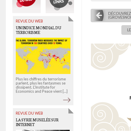
DÉCOUVREZ 
(GROVESNOR
REVUE DU WEB
OLD LINKS
UN INDICE MONDIAL DU
LA NOSTALGIE EN MÉMOIRE
L
TERRORISME
VIVE
Plus les chiffres du terrorisme
La tentation du "c'était mieux
parlent, plus les fantasmes se
avant" sous la plume du
dissipent. L'Institute for
journaliste britannique Lloyd
Economics and Peace vient [...]
Shepherd, qui recherche dans
[...]
REVUE DU WEB
OLD LINKS
LA SYRIE MUSELÉE SUR
SPÉLÉOLOGIE URBAINE À
INTERNET
BROOKLYN