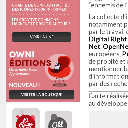
“ennemis de l’
CHARTE DE CONFIDENTIALITÉ :
DES ICÔNES POUR INFORMER
La collecte d
LES CREATIVE COMMONS
notamment pour
HACKENT LE DROIT D’AUTEUR !
par le travail
VOIR LA UNE
Digital Righ
Net
,
OpenNet
Owni
européens,
P
de probité et 
Éditions
mentionner le
Livres numériques,
Applications...
d’informations
par des reche
NOUVEAU !
Carte réalisé
VISITER LA BOUTIQUE
au développe