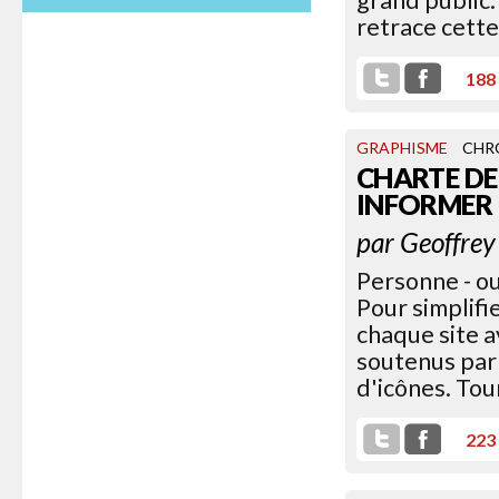
grand public.
HACKE TON VAGIN
retrace cette
188
GRAPHISME
CHR
CHARTE DE
[Lu sur Scanlime] “Fabriquer un
INFORMER
vibromasseur qui écoute votre
corps”, voilà l’utile objet DIY [...]
par
Geoffrey
Personne - ou 
Pour simplifi
chaque site a
soutenus par 
d'icônes. Tour
223