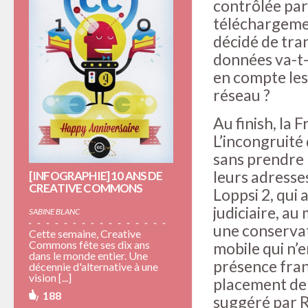
contrôlée par 
téléchargemen
décidé de tran
données va-t-i
en compte les 
réseau ?
Au finish, la 
L’incongruité
sans prendre l
leurs adresses
[INFOGRAPHIE] 10 ANS DE
CREATIVE COMMONS
Loppsi 2, qui 
judiciaire, au
SABINE BLANC
une conservat
Cette semaine, Creative
Commons fête ses dix ans
mobile qui n’e
dans le monde entier. Une
présence franç
décennie d'alternative à une
vision [...]
placement de 
188
suggéré par R