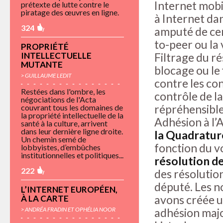
Internet mobil
prétexte de lutte contre le
piratage des œuvres en ligne.
à Internet dan
324
amputé de cer
to-peer ou la 
PROPRIÉTÉ
INTELLECTUELLE
Filtrage du ré
MUTANTE
blocage ou le 
> GUILLAUME LEDIT
contre les co
Restées dans l'ombre, les
contrôle de la
négociations de l'Acta
répréhensible
couvrant tous les domaines de
la propriété intellectuelle de la
Adhésion à l
santé à la culture, arrivent
dans leur dernière ligne droite.
la Quadratur
Un chemin semé de
fonction du v
lobbyistes, d’embûches
institutionnelles et politiques...
résolution d
222
des résolutio
député. Les n
L’INTERNET EUROPÉEN,
avons créée u
À LA CARTE
> ANDRÉA FRADIN ET OPHÉLIA NOOR
adhésion major