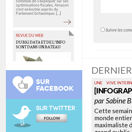
Sommée de s'expliquer sur ses
optimisations fiscales, Amazon
Mais qu'ont-ils les Rioufol,
s'est exécutée auprès du
Zemmour et autre Bilger à
Parlement britannique. [...]
critiquer le livre à succès de
Stéphane Hessel, [...]
Suivre les com
REVUE DU WEB
OLD LINKS
DU BIG DATA ET DE L’INFO
IL PLEUT, IL MOUILLE, C’EST
SONT DANS UN BATEAU
LA FÊTE À LA BIDOUILLE
DERNIER
SUR
UNE
VIVE INTER
FACEBOOK
[INFOGRAP
Des chercheurs de l'université
de Bristol et de l'école de
Ce samedi, Brest a organisé en
par
Sabine B
journalisme de l'université de
partenariat avec
Owni
le
Cardiff ont utilisé [...]
premier chapitre provincial
SUR TWITTER
Cette semain
d'Open Bidouille [...]
monde entier.
maximaliste d
REVUE DU WEB