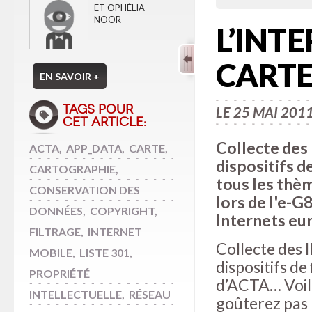
ET OPHÉLIA
NOOR
L’INT
CART
EN SAVOIR +
TAGS POUR
LE 25 MAI 201
CET ARTICLE:
Collecte des I
ACTA
,
APP_DATA
,
CARTE
,
dispositifs d
CARTOGRAPHIE
,
tous les thè
CONSERVATION DES
lors de l'e-G
DONNÉES
,
COPYRIGHT
,
Internets eu
FILTRAGE
,
INTERNET
Collecte des I
MOBILE
,
LISTE 301
,
dispositifs de
PROPRIÉTÉ
d’ACTA… Voilà
INTELLECTUELLE
,
RÉSEAU
goûterez pas l