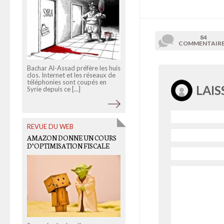
84
COMMENTAIR
Bachar Al-Assad préfère les huis
clos. Internet et les réseaux de
Louis Imbert a suivi des
téléphonies sont coupés en
explorateurs new yorkais dans
LAI
Syrie depuis ce [...]
les sous-sols de la ville et dans
des lieux à l'abandon. [...]
REVUE DU WEB
OLD LINKS
AMAZON DONNE UN COURS
HESSEL FACE AUX ICÔNES DE
D’OPTIMISATION FISCALE
LA FRANCE MOISIE