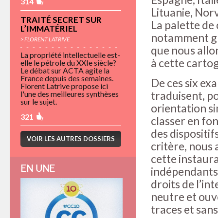
314
Lituanie, Nor
TRAITÉ SECRET SUR
La palette de 
L’IMMATÉRIEL
notamment grâ
> FLORENT LATRIVE
que nous allon
La propriété intellectuelle est-
à cette carto
elle le pétrole du XXIe siècle?
Le débat sur ACTA agite la
France depuis des semaines.
De ces six exa
Florent Latrive propose ici
traduisent, p
l'une des meilleures synthèses
sur le sujet.
orientation s
321
classer en fon
des dispositif
VOIR LES AUTRES DOSSIERS
critère, nous
cette instaur
EN UNE
indépendants.
droits de l’int
neutre et ouve
traces et sans