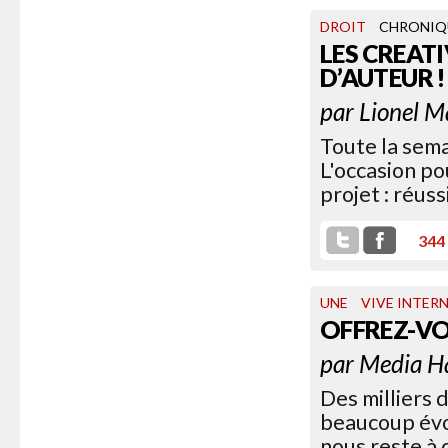
DROIT
CHRONIQ
LES CREAT
D’AUTEUR !
par
Lionel M
Toute la sema
L'occasion po
projet : réuss
344
UNE
VIVE INTER
OFFREZ-V
par
Media H
Des milliers 
beaucoup évoq
nous reste à