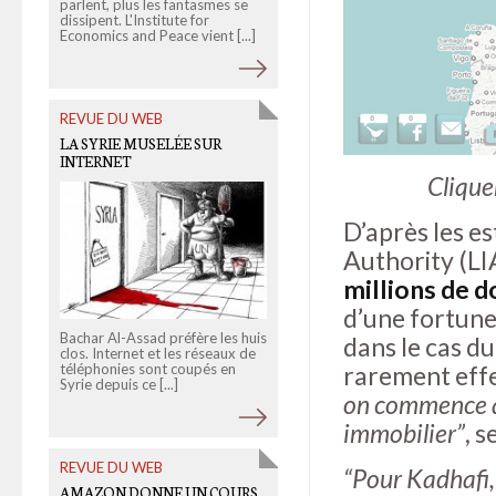
parlent, plus les fantasmes se
il plus disponible pour Google?
dissipent. L'Institute for
La firme de Mountain View
Economics and Peace vient [...]
propose en effet à ses [...]
REVUE DU WEB
OLD LINKS
LA SYRIE MUSELÉE SUR
LES FAMILLES D’EXTRÊME
INTERNET
DROITE SUR INTERNET
Clique
D’après les e
Authority (LI
millions de d
d’une fortune 
Bachar Al-Assad préfère les huis
En analysant 377 sites
dans le cas du
clos. Internet et les réseaux de
d'extrême droite ou sites de
téléphonies sont coupés en
référence pour l'extrême droite
rarement eff
Syrie depuis ce [...]
nous avons pu dégager 6 [...]
on commence à 
immobilier”
, 
REVUE DU WEB
OLD LINKS
“Pour Kadhafi,
AMAZON DONNE UN COURS
GRAND PRIX DE LA