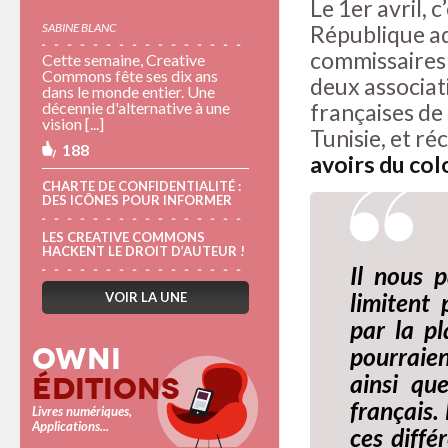
Le 1er avril, 
République ad
SABINE BLANC
commissaires 
Cette semaine, Creative
Commons fête ses dix ans
deux associat
dans le monde entier. Une
françaises de 
décennie d'alternative à une
vision [...]
Tunisie, et r
188
avoirs du col
CHARTE DE CONFIDENTIALITÉ :
DES ICÔNES POUR INFORMER
LES CREATIVE COMMONS
HACKENT LE DROIT D’AUTEUR !
Il nous 
limitent
VOIR LA UNE
par la p
Owni
pourraien
ainsi qu
Éditions
français.
Livres numériques,
Applications...
ces diffé