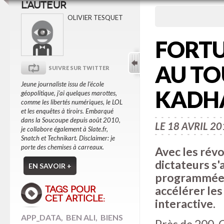
L'AUTEUR
OLIVIER TESQUET
FORTU
AU TO
SUIVRE SUR TWITTER
Jeune journaliste issu de l'école
KADH
géopolitique, j'ai quelques marottes,
comme les libertés numériques, le LOL
et les enquêtes à tiroirs. Embarqué
dans la Soucoupe depuis août 2010,
LE 18 AVRIL 2
je collabore également à Slate.fr,
Snatch et Technikart. Disclaimer: je
porte des chemises à carreaux.
Avec les révo
dictateurs s'
EN SAVOIR +
programmée d
accélérer les
TAGS POUR
CET ARTICLE:
interactive.
APP_DATA
,
BEN ALI
,
BIENS