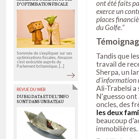
ont été faits pa
D’OPTIMISATION FISCALE
RÉPRESSION
exerce un contr
places financiè
du Golfe.”
Témoignag
Sommée de s'expliquer sur ses
Profilage politique, arrestation
Tandis que le
optimisations fiscales, Amazon
préventives, interdictions
s'est exécutée auprès du
arbitraires... De multiples
travail de re
Parlement britannique. [...]
témoignages diffusés [...]
Sherpa, un la
d’information 
Ali-Trabelsi a
REVUE DU WEB
OLD LINKS
N’guesso ont 
DU BIG DATA ET DE L’INFO
TWITTER EXPLIQUÉ À TA
SONT DANS UN BATEAU
GRAND-MÈRE
oncles, des fr
les deux fami
beaucoup d’ac
Aussi surprenant que cela
immobilières.
puisse paraître, nous
rencontrons souvent des
artistes pour qui le réseau socia