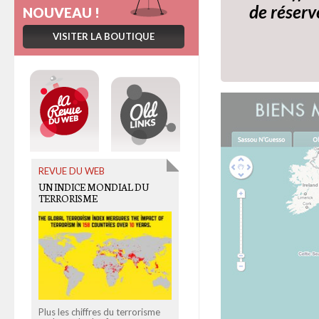
de réserv
NOUVEAU !
VISITER LA BOUTIQUE
REVUE DU WEB
OLD LINKS
UN INDICE MONDIAL DU
MY BIG BROTHER
TERRORISME
[INFOGRAPHIE]
Plus les chiffres du terrorisme
Notre temps de cerveau serait-