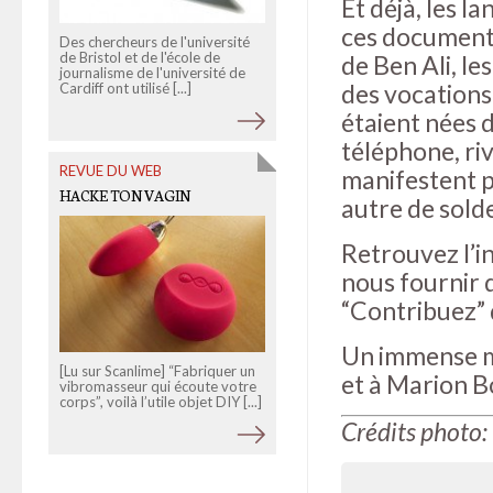
Et déjà, les l
de [...]
ces documents
Des chercheurs de l'université
de Bristol et de l'école de
de Ben Ali, l
journalisme de l'université de
des vocation
Cardiff ont utilisé [...]
étaient nées 
téléphone, ri
REVUE DU WEB
manifestent p
HACKE TON VAGIN
autre de sold
Retrouvez l’i
nous fournir 
“Contribuez” d
Un immense m
[Lu sur Scanlime] “Fabriquer un
et à Marion B
vibromasseur qui écoute votre
corps”, voilà l’utile objet DIY [...]
Crédits photo: