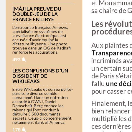
et Mouammar K
[MÀJ] LA PREUVE DU
sa chaire de G
DOUBLE-JEU DE LA
FRANCE EN LIBYE
Les révolu
L'entreprise française Amesys,
procédures
spécialisée en systèmes de
surveillance électronique, est
accusée d'avoir équipé la
Aux plaintes 
dictature libyenne. Une photo
trouvée dans un QG de Kadhafi
Transparence
renforce les accusations.
incriminés ava
493
un certain suc
LES CONFUSIONS D’UN
de Paris s’éta
DISSIDENT DE
WIKILEAKS
fallu
une déci
Entre WikiLeaks et son ex porte-
pour casser c
parole, le divorce semble
consommé. Dans un entretien
accordé à OWNI, Daniel
Finalement, l
Domscheit-Berg énonce les
bien relancer
raisons qui l'ont conduit à
détruire 3 500 documents
multiplié les
secrets. Ceux-ci concerneraient
notamment Bank of America.
ces dernières
178