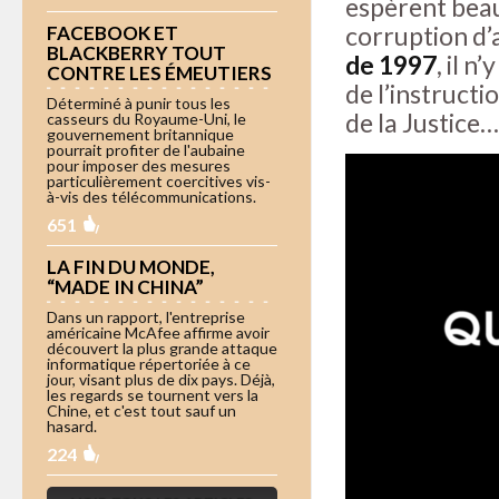
espèrent beauc
corruption d’
FACEBOOK ET
BLACKBERRY TOUT
de 1997
, il n
CONTRE LES ÉMEUTIERS
de l’instruct
Déterminé à punir tous les
de la Justice…
casseurs du Royaume-Uni, le
gouvernement britannique
pourrait profiter de l'aubaine
pour imposer des mesures
particulièrement coercitives vis-
à-vis des télécommunications.
651
LA FIN DU MONDE,
“MADE IN CHINA”
Dans un rapport, l'entreprise
américaine McAfee affirme avoir
découvert la plus grande attaque
informatique répertoriée à ce
jour, visant plus de dix pays. Déjà,
les regards se tournent vers la
Chine, et c'est tout sauf un
hasard.
224