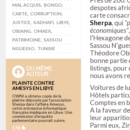
Près de 200. 
MAL ACQUIS
,
BONGO
,
despotes afric
CARTE
,
CORRUPTION
,
carte consacr
Sherpa
, qui
“p
JUSTICE
,
KADHAFI
,
LIBYE
,
économiques”
OBIANG
,
OMAEX
,
l’Hexagone d
PATRIMOINE
,
SASSOU
Sassou N’gues
NGUESSO
,
TUNISIE
Théodore Obia
bonne partie 
listings, pour
DU MÊME
AUTEUR:
nous avons re
PLAINTE CONTRE
Voitures de l
AMESYS EN LIBYE
Hôtels particu
OWNI a obtenu copie de la
plainte déposée par l'association
Comptes en b
Sherpa dans l'affaire Amesys,
cette entreprise informatique
A la faveur d
française impliquée en Libye. Une
leur appariti
commission d'enquête
parlementaire pourrait suivre.
Parmi eux, Zin
178