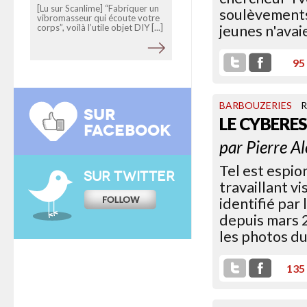
[Lu sur Scanlime] “Fabriquer un
soulèvements,
vibromasseur qui écoute votre
corps”, voilà l’utile objet DIY [...]
jeunes n'avai
95
BARBOUZERIES
R
SUR
LE CYBERE
FACEBOOK
par
Pierre A
Tel est espio
SUR TWITTER
travaillant v
identifié par
depuis mars 2
les photos d
135