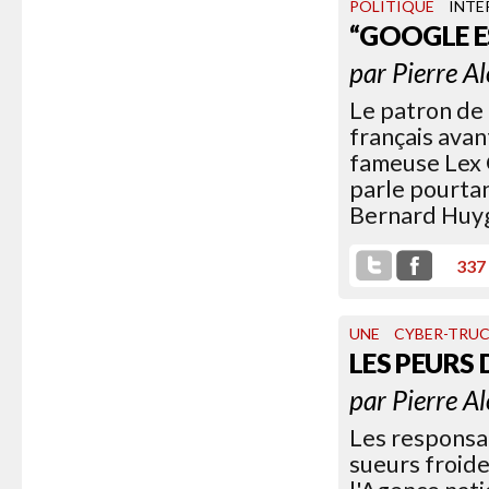
POLITIQUE
INTE
“GOOGLE E
par
Pierre A
Le patron de 
français avant
fameuse Lex G
parle pourtan
Bernard Huyg
337
UNE
CYBER-TRU
LES PEURS
par
Pierre A
Les responsab
sueurs froide