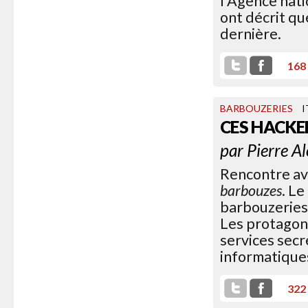
l'Agence nati
ont décrit qu
dernière.
168
BARBOUZERIES
CES HACKE
par
Pierre A
Rencontre av
barbouzes
. L
barbouzeries, 
Les protagoni
services secr
informatique
322