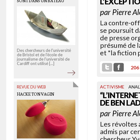
L’EXCEPTI
SONT DANS UN BATEAU
LES ALI-MENTEURS
CONFONDUS
par
Pierre A
La contre-off
se poursuit 
de presse org
présumé de la
Des chercheurs de l'université
et "la fiction 
de Bristol et de l'école de
Le documentaire
Les alimenteurs
journalisme de l'université de
de Brigitte Rossigneux et
Cardiff ont utilisé [...]
Stéphane Horel, diffusé ce
206
mardi soir sur [...]
ACTIVISME
ANAL
REVUE DU WEB
“L’INTERN
HACKE TON VAGIN
DE BEN LA
par
Pierre A
Les révoltes 
admis par cer
chercheur Yv