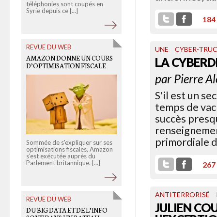
téléphonies sont coupés en
référendum proposés par le
Syrie depuis ce [...]
président-candidat constituent
un élément d'une [...]
184
REVUE DU WEB
UNE
CYBER-TRU
OLD LINKS
AMAZON DONNE UN COURS
LA CYBERD
D’OPTIMISATION FISCALE
LE MEILLEUR DES SERIOUS
GAMES RÉUNI
par
Pierre A
S'il est un se
temps de vac
succès presqu
renseignement
primordiale 
Sommée de s'expliquer sur ses
optimisations fiscales, Amazon
Ce 11 mai en Belgique, les
s'est exécutée auprès du
professionnels des
serious
Parlement britannique. [...]
267
games
, ces jeux vidéo à vocatio
professionnelle, [...]
ANTITERRORISÉ
REVUE DU WEB
JULIEN COU
OLD LINKS
DU BIG DATA ET DE L’INFO