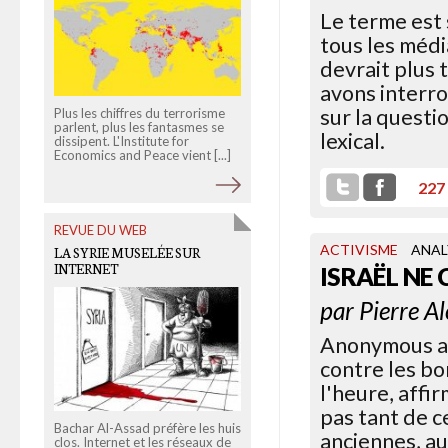
Le terme est s
tous les médi
devrait plus t
avons interro
sur la questio
Plus les chiffres du terrorisme
parlent, plus les fantasmes se
Comme l'environnement urbain
lexical.
dissipent. L'Institute for
les gares changent et se
Economics and Peace vient [...]
transforment en lieux d'achat.
Symbole de ce changement, [...]
227
REVUE DU WEB
OLD LINKS
ACTIVISME
ANAL
LA SYRIE MUSELÉE SUR
INTERNET
LES URNES SERONT-ELLES
ISRAËL NE
FUNÉRAIRES ?
par
Pierre A
Anonymous a 
contre les b
l'heure, affi
pas tant de 
Bachar Al-Assad préfère les huis
anciennes, au
clos. Internet et les réseaux de
Agitation de campagne, les