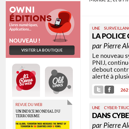
Owni
Éditions
Livres numériques,
UNE
SURVEILLAN
Applications...
LA POLICE
NOUVEAU !
par
Pierre A
VISITER LA BOUTIQUE
Le nouveau sy
PNIJ, continu
debout contre
alerté à plus
262
REVUE DU WEB
OLD LINKS
UNE
CYBER-TRU
UN INDICE MONDIAL DU
IL Y A QUELQUE CHOSE DE
DANS CYBER
TERRORISME
POURRI AU ROYAUME DES
GARES
par
Pierre A