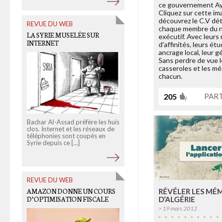
ce gouvernement Ayr
Cliquez sur cette im
découvrez le C.V dét
REVUE DU WEB
OLD LINKS
chaque membre du 
LA SYRIE MUSELÉE SUR
“CET ARTICLE A ÉTÉ CENSURÉ
exécutif. Avec leurs
INTERNET
EN TUNISIE. PARTAGEZ-LE”
d'affinités, leurs étu
[MAJ]
ancrage local, leur g
Sans perdre de vue 
casseroles et les mé
chacun.
205
PAR
Bachar Al-Assad préfère les huis
clos. Internet et les réseaux de
Après une vague de
téléphonies sont coupés en
protestations et d'émeutes, les
Syrie depuis ce [...]
blogueurs tunisiens témoignent
des difficultés à [...]
REVUE DU WEB
OLD LINKS
AMAZON DONNE UN COURS
RÉVÉLER LES MÉ
D’OPTIMISATION FISCALE
POURQUOI LA “RÉVOLUTIO
D’ALGÉRIE
DOUCE” DU TÉLÉTRAVAIL N
> 19 mars 2012
PREND PAS?