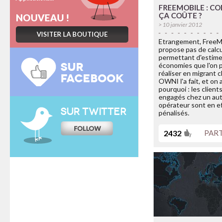
journalisme de l'université de
FREEMOBILE : C
Cardiff ont utilisé [...]
Contrairement aux affirmations
ÇA COÛTE ?
NOUVEAU !
du gouvernement la
> 10 janvier 2012
délinquance n’a pas baissé
VISITER LA BOUTIQUE
durant les huit dernières [...]
Etrangement, FreeM
REVUE DU WEB
propose pas de calc
permettant d'estime
HACKE TON VAGIN
SUR
économies que l'on p
réaliser en migrant c
FACEBOOK
OWNI l'a fait, et on 
pourquoi : les client
engagés chez un au
opérateur sont en e
SUR TWITTER
pénalisés.
2432
PAR
[Lu sur Scanlime] “Fabriquer un
vibromasseur qui écoute votre
corps”, voilà l’utile objet DIY [...]