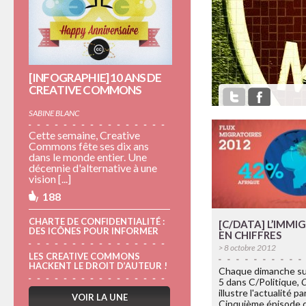
[INFOGRAPHIE] 10 ANS DE
CREATIVE COMMONS
SABINE BLANC
Cette semaine, Creative
Commons fête ses dix ans
dans le monde entier. Une
décennie d'alternative à une
vision [...]
188
CHARTE DE CONFIDENTIALITÉ :
[C/DATA] L’IMMI
DES ICÔNES POUR INFORMER
EN CHIFFRES
> 8 octobre 2012
LES CREATIVE COMMONS
HACKENT LE DROIT D’AUTEUR !
Chaque dimanche su
5 dans C/Politique,
illustre l'actualité pa
VOIR LA UNE
Cinquième épisode d