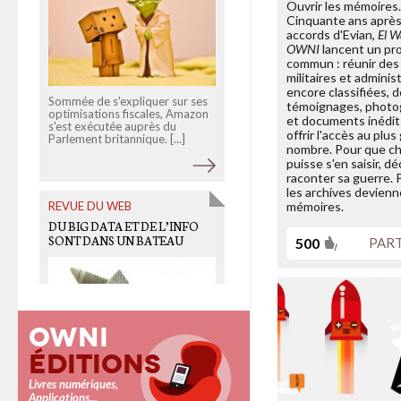
Ouvrir les mémoires
Cinquante ans après
accords d'Evian,
El W
OWNI
lancent un pro
commun : réunir des
militaires et adminis
encore classifiées, 
Sommée de s'expliquer sur ses
témoignages, photo
optimisations fiscales, Amazon
et documents inédit
s'est exécutée auprès du
Le concept du "travailler chez
offrir l'accès au plus
Parlement britannique. [...]
soi" est séduisant. Mais depuis
nombre. Pour que c
40 ans qu'il occupe les
puisse s'en saisir, dé
discussions de bureaux, le [...]
raconter sa guerre.
les archives devien
REVUE DU WEB
mémoires.
DU BIG DATA ET DE L’INFO
OLD LINKS
SONT DANS UN BATEAU
500
PAR
LA DÉLINQUANCE N’A PAS
DIMINUÉ: LA VÉRITÉ SUR LES
STATISTIQUES
Owni
Éditions
Des chercheurs de l'université
Livres numériques,
de Bristol et de l'école de
Applications...