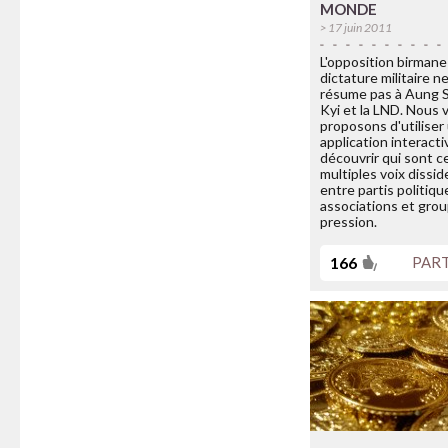
MONDE
> 17 juin 2011
L'opposition birmane 
dictature militaire n
résume pas à Aung 
Kyi et la LND. Nous 
proposons d'utiliser
application interact
découvrir qui sont c
multiples voix dissid
entre partis politiqu
associations et gro
pression.
166
PAR