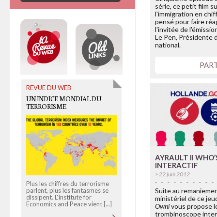
série, ce petit film s
l'immigration en chif
pensé pour faire réa
l'invitée de l'émissi
Le Pen, Présidente 
national.
PAR
REVUE DU WEB
OLD LINKS
UN INDICE MONDIAL DU
L’ECOTERRORISME
TERRORISME
DÉBARQUE EN EUROPE
AYRAULT II WHO
INTERACTIF
> 22 juin 2012
Plus les chiffres du terrorisme
Aux États-Unis, la législation su
Suite au remanieme
parlent, plus les fantasmes se
l'écoterrorisme condamne de
dissipent. L'Institute for
simples activistes à des peines
ministériel de ce jeud
Economics and Peace vient [...]
de prison [...]
Owni
vous propose l
trombinoscope inter