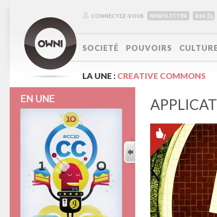
CONNECTEZ-VOUS
NEWSLETTER
RSS
SOCIETÉ
POUVOIRS
CULTUR
LA UNE :
CREATIVE COMMONS
EN UNE
APPLICA