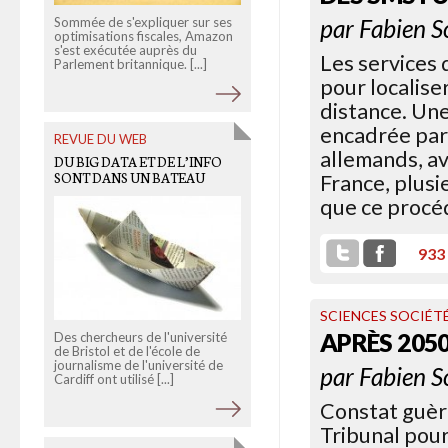
par
Fabien S
Sommée de s'expliquer sur ses
optimisations fiscales, Amazon
OWNI dessine la carte et trace
s'est exécutée auprès du
les tableaux des exportations
Les services 
Parlement britannique. [...]
françaises de matériel de
guerre. 2010 a été une [...]
pour localise
distance. Un
encadrée par l
REVUE DU WEB
OLD LINKS
allemands, a
DU BIG DATA ET DE L’INFO
COMMENT AREVA OCCUPE
SONT DANS UN BATEAU
France, plusi
NOTRE TEMPS DE CERVEAU
que ce procéd
DISPONIBLE
933
SCIENCES SOCIÉT
APRÈS 2050
Des chercheurs de l'université
de Bristol et de l'école de
journalisme de l'université de
Le groupe nucléaire français
par
Fabien S
Cardiff ont utilisé [...]
dépense sans compter dans la
pub au cinéma et dans la
Constat guère
presse, et investit [...]
Tribunal pour