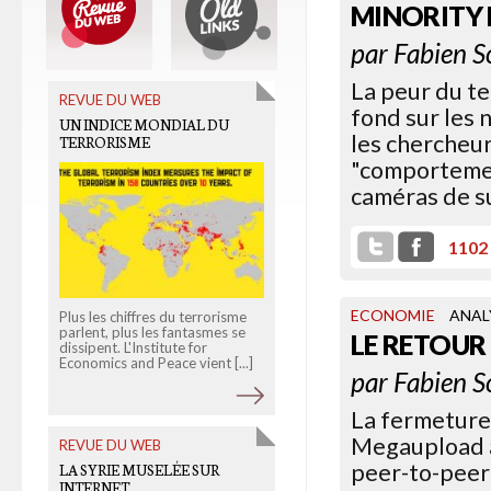
MINORITY 
par
Fabien S
La peur du t
REVUE DU WEB
OLD LINKS
fond sur les 
UN INDICE MONDIAL DU
HESSEL FACE AUX ICÔNES DE
les chercheur
TERRORISME
LA FRANCE MOISIE
"comportemen
caméras de su
1102
ECONOMIE
ANAL
Plus les chiffres du terrorisme
Mais qu'ont-ils les Rioufol,
parlent, plus les fantasmes se
Zemmour et autre Bilger à
LE RETOUR
dissipent. L'Institute for
critiquer le livre à succès de
Economics and Peace vient [...]
Stéphane Hessel, [...]
par
Fabien S
La fermeture
Megaupload a
REVUE DU WEB
OLD LINKS
peer-to-peer 
LA SYRIE MUSELÉE SUR
ALAIN BAUER OU LE
INTERNET
PARADOXE SÉCURITAIRE