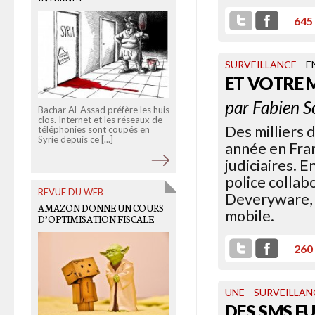
645
SURVEILLANCE
E
ET VOTRE 
par
Fabien S
Bachar Al-Assad préfère les huis
Alain Bauer, figure
clos. Internet et les réseaux de
incontournable du virage
Des milliers 
téléphonies sont coupés en
sécuritaire de ces dernières
Syrie depuis ce [...]
années, déplore aujourd'hui à
année en Fra
mots [...]
judiciaires. 
police collab
REVUE DU WEB
Deveryware, q
OLD LINKS
AMAZON DONNE UN COURS
mobile.
BILAN DES EXPORTATIONS
D’OPTIMISATION FISCALE
D’ARMES
260
UNE
SURVEILLAN
DES SMS F