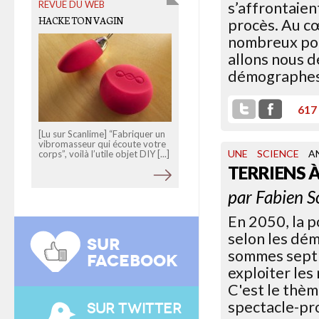
REVUE DU WEB
s’affrontaien
HACKE TON VAGIN
procès. Au c
nombreux pour
allons nous d
démographes
617
[Lu sur Scanlime] “Fabriquer un
vibromasseur qui écoute votre
UNE
SCIENCE
A
corps”, voilà l’utile objet DIY [...]
TERRIENS 
par
Fabien S
En 2050, la p
selon les dé
SUR
sommes sept m
FACEBOOK
exploiter les
C'est le thèm
spectacle-pro
SUR TWITTER