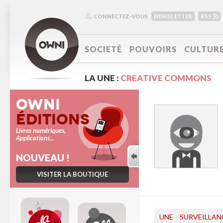
CONNECTEZ-VOUS
NEWSLETTER
RSS
SOCIETÉ
POUVOIRS
CULTUR
LA UNE :
CREATIVE COMMONS
Owni
Éditions
Livres numériques,
Applications...
NOUVEAU !
VISITER LA BOUTIQUE
UNE
SURVEILLAN