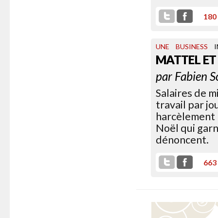
180
UNE
BUSINESS
I
MATTEL ET
par
Fabien S
Salaires de m
travail par jo
harcèlement b
Noël qui gar
dénoncent.
663