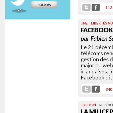
113
UNE
LIBERTÉS N
FACEBOOK
par
Fabien S
Le 21 décembr
télécoms rend
gestion des 
major du web 
irlandaises. 
Facebook dit 
340
EDITION
REPOR
LA MILICE 